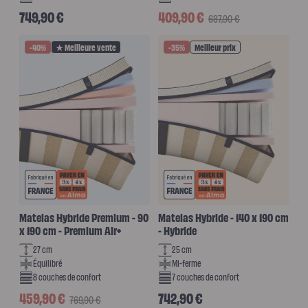
Prix habituel
Prix promotionnel
Prix habituel
749,90 €
409,90 €
687,90 €
-40%
★ Meilleure vente
-35%
Meilleur prix
Matelas Hybride Premium - 90
Matelas Hybride - 140 x 190 cm
x 190 cm - Premium Air+
- Hybride
27 cm
25 cm
Équilibré
Mi-ferme
8 couches de confort
7 couches de confort
Prix promotionnel
Prix habituel
Prix habituel
459,90 €
742,90 €
769,90 €