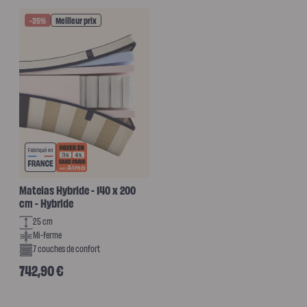
-35%
Meilleur prix
Matelas Hybride - 140 x 200
cm - Hybride
25 cm
Mi-ferme
7 couches de confort
Prix habituel
742,90 €