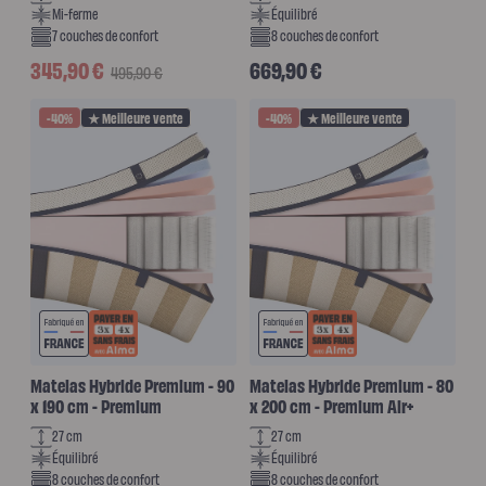
Mi-ferme
Équilibré
7 couches de confort
8 couches de confort
Prix promotionnel
Prix habituel
Prix habituel
345,90 €
669,90 €
495,90 €
-40%
★ Meilleure vente
-40%
★ Meilleure vente
Matelas Hybride Premium - 90
Matelas Hybride Premium - 80
x 190 cm - Premium
x 200 cm - Premium Air+
27 cm
27 cm
Équilibré
Équilibré
8 couches de confort
8 couches de confort