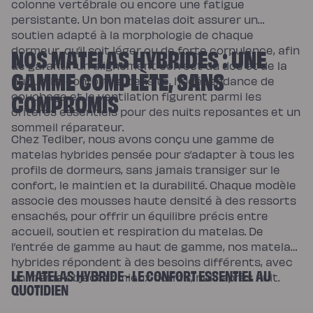
colonne vertébrale ou encore une fatigue
persistante. Un bon matelas doit assurer un
soutien adapté à la morphologie de chaque
NOS MATELAS HYBRIDES : UNE
dormeur, qu’il soit léger ou de forte corpulence, afin
de garantir un alignement correct du dos et de la
GAMME COMPLÈTE, SANS
nuque. Le confort, la densité, l’indépendance de
COMPROMIS
couchage et la ventilation figurent parmi les
critères essentiels pour des nuits reposantes et un
sommeil réparateur.
Chez Tediber, nous avons conçu une gamme de
matelas hybrides pensée pour s’adapter à tous les
profils de dormeurs, sans jamais transiger sur le
confort, le maintien et la durabilité. Chaque modèle
associe des mousses haute densité à des ressorts
ensachés, pour offrir un équilibre précis entre
accueil, soutien et respiration du matelas. De
l’entrée de gamme au haut de gamme, nos matelas
hybrides répondent à des besoins différents, avec
LE MATELAS HYBRIDE - LE CONFORT ESSENTIEL AU
un même objectif : mieux dormir, nuit après nuit.
QUOTIDIEN