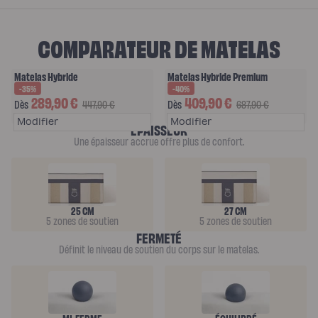
A
Protections
G
Protège
matelas
COMPARATEUR DE MATELAS
E
imperméable
Protège
matelas
M
molleton
Matelas Hybride
Matelas Hybride Premium
Protège
E
oreiller
-35%
-40%
Salon
289,90 €
409,90 €
Prix promotionnel
Prix habituel
Prix promotionnel
Prix habitue
N
Dès
447,90 €
Dès
687,90 €
Canapé
Canapé
T
d'angle
ÉPAISSEUR
Canapé-
Une épaisseur accrue offre plus de confort.
lit
S
Module
d'angle
Lot
de
coussins
Coloris
25 CM
27 CM
Ecru
5 zones de soutien
5 zones de soutien
Gris
FERMETÉ
Nuage
Bleu
Définit le niveau de soutien du corps sur le matelas.
Profond
Vert
Sauge
Vert
Kaki
Terracotta
Gamme