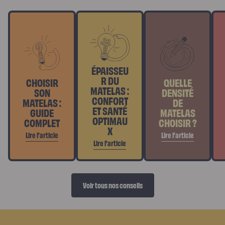
ÉPAISSEU
R DU
CHOISIR
QUELLE
MATELAS :
SON
DENSITÉ
CONFORT
MATELAS :
DE
ET SANTÉ
GUIDE
MATELAS
OPTIMAU
COMPLET
CHOISIR ?
X
Lire l’article
Lire l’article
Lire l’article
Voir tous nos conseils