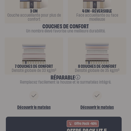
de
lit
3 CM
4 CM - RÉVERSIBLE
Couche accueillante pour plus de
Face accueillante ou face
confort
moelleuse
COUCHES DE CONFORT
Un nombre élevé favorise une meilleure durabilité.
7 COUCHES DE CONFORT
8 COUCHES DE CONFORT
Densité globale de 33 kg/m³
Densité globale de 35 kg/m³
RÉPARABLE
Remplacez facilement la housse et le surmatelas intégré.
Découvrir le matelas
Découvrir le matelas
Offre Pack -40%
OFFRE PACK LIT 5