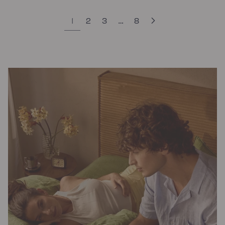
1
2
3
…
8