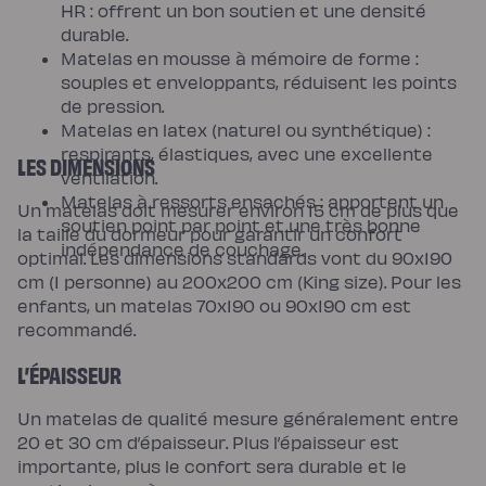
HR : offrent un bon soutien et une densité
durable.
Matelas en mousse à mémoire de forme :
souples et enveloppants, réduisent les points
de pression.
Matelas en latex (naturel ou synthétique) :
respirants, élastiques, avec une excellente
LES DIMENSIONS
ventilation.
Matelas à ressorts ensachés : apportent un
Un matelas doit mesurer environ 15 cm de plus que
soutien point par point et une très bonne
la taille du dormeur pour garantir un confort
indépendance de couchage.
optimal. Les dimensions standards vont du 90x190
cm (1 personne) au 200x200 cm (King size). Pour les
enfants, un matelas 70x190 ou 90x190 cm est
recommandé.
L’ÉPAISSEUR
Un matelas de qualité mesure généralement entre
20 et 30 cm d’épaisseur. Plus l’épaisseur est
importante, plus le confort sera durable et le