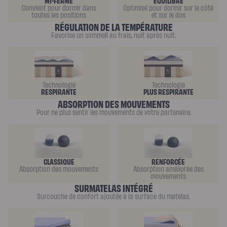
MI-FERME
ÉQUILIBRÉ
enfant
Convient pour dormir dans
Optimisé pour dormir sur le côté
Matelas
toutes les positions
et sur le dos
Matelas
RÉGULATION DE LA TEMPÉRATURE
bébé
(dès
Favorise un sommeil au frais, nuit après nuit.
la
naissance)
Matelas
enfant
&
ado
(dès
Technologie
Technologie
3
RESPIRANTE
PLUS RESPIRANTE
ans)
ABSORPTION DES MOUVEMENTS
Lits
Pour ne plus sentir les mouvements de votre partenaire.
Lit
bébé
Lit
à
lattes
enfant
Lit
CLASSIQUE
RENFORCÉE
coffre
Absorption des mouvements
Absorption améliorée des
enfant
mouvements
Lit
en
SURMATELAS INTÉGRÉ
bois
Surcouche de confort ajoutée à la surface du matelas.
enfant
Accessoires
de
literie
Linges