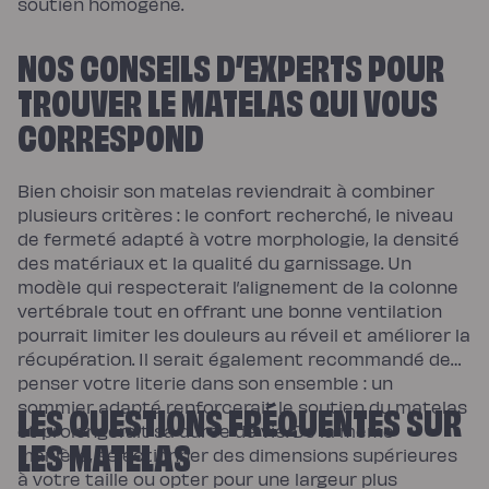
soutien homogène.
NOS CONSEILS D’EXPERTS POUR
TROUVER LE MATELAS QUI VOUS
CORRESPOND
Bien choisir son matelas reviendrait à combiner
plusieurs critères : le confort recherché, le niveau
de fermeté adapté à votre morphologie, la densité
des matériaux et la qualité du garnissage. Un
modèle qui respecterait l’alignement de la colonne
vertébrale tout en offrant une bonne ventilation
pourrait limiter les douleurs au réveil et améliorer la
récupération. Il serait également recommandé de
penser votre literie dans son ensemble : un
LES QUESTIONS FRÉQUENTES SUR
sommier adapté renforcerait le soutien du matelas
et prolongerait sa durée de vie. De la même
LES MATELAS
manière, sélectionner des dimensions supérieures
à votre taille ou opter pour une largeur plus