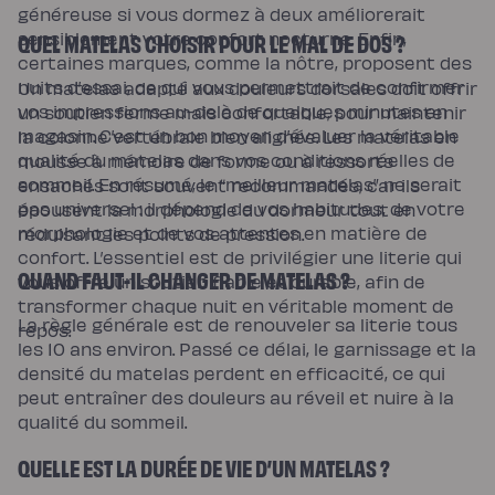
généreuse si vous dormez à deux améliorerait
sensiblement votre confort nocturne. Enfin,
QUEL MATELAS CHOISIR POUR LE MAL DE DOS ?
certaines marques, comme la nôtre, proposent des
nuits d’essai, ce qui vous permettrait de confirmer
Un matelas adapté aux douleurs dorsales doit offrir
vos impressions au-delà de quelques minutes en
un soutien ferme mais confortable, pour maintenir
magasin. C’est un bon moyen d’évaluer la véritable
la colonne vertébrale bien alignée. Les matelas en
qualité du matelas dans vos conditions réelles de
mousse à mémoire de forme ou à ressorts
sommeil. En résumé, le “meilleur matelas” ne serait
ensachés sont souvent recommandés, car ils
pas universel : il dépend de vos habitudes, de votre
épousent la morphologie du dormeur tout en
morphologie et de vos attentes en matière de
réduisant les points de pression.
confort. L’essentiel est de privilégier une literie qui
QUAND FAUT-IL CHANGER DE MATELAS ?
vous offre un soutien fiable et durable, afin de
transformer chaque nuit en véritable moment de
La règle générale est de renouveler sa literie tous
repos.
les 10 ans environ. Passé ce délai, le garnissage et la
densité du matelas perdent en efficacité, ce qui
peut entraîner des douleurs au réveil et nuire à la
qualité du sommeil.
QUELLE EST LA DURÉE DE VIE D’UN MATELAS ?