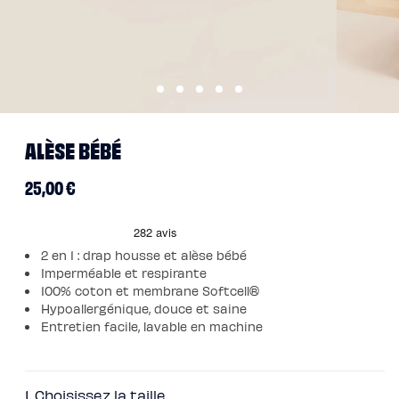
Pack
Lit
5
Étoiles
Pack
Lit
Coffre
5
Étoiles
Ouvrir
Ouvrir
Sommiers
le
le
Sommier
ALÈSE BÉBÉ
média
média
à
lattes
1
2
Sommier
dans
dans
Prix
25,00 €
tapissier
une
une
Sommier
fenêtre
fenêtre
habituel
coffre
modale
modale
Sommier
boxspring
Sommier
2 en 1 : drap housse et alèse bébé
en
bois
Imperméable et respirante
Sommier
100% coton et membrane Softcell®
électrique
Hypoallergénique, douce et saine
Lits
et
Entretien facile, lavable en machine
têtes
de
lit
Lit
tapissier
1. Choisissez la taille
Lit