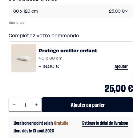
scandi
Lit
60 x 120 cm
25,00 €
coffre
Lit
en
Blanc uni
bois
Lit
électrique
Complétez votre commande
Lit
boxspring
Couettes
Protège oreiller enfant
et
oreillers
Protège
40 x 60 cm
Couettes
oreiller
et
enfant
+ 19,00 €
Ajouter
oreillers
Oreiller
Protège
incroyable
oreiller
Oreiller
25,00 €
enfant
universel
Traversin
Couette
tempérée
Quantité
Couette
Ajouter au panier
tempérée
Réduire
Augmenter
Plus
la
la
Couette
légère
quantité
quantité
Livraison en point relais
Gratuite
Estimer le délai de livraison
Couette
de
de
légère
Livré dès le 13 août 2026
Plus
Alèse
Alèse
Couette