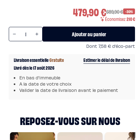
chaude
479,90 €
Protections
689,90 €
-30%
Protège
matelas
Économisez
210 €
imperméable
Protège
Quantité
matelas
Ajouter au panier
molleton
Réduire
Augmenter
Protège
oreiller
la
la
Dont
7,58 €
d’éco-part
Linges
quantité
quantité
de
lit
de
de
Livraison essentielle
Gratuite
Estimer le délai de livraison
Parures
Sommier
Sommier
Housses
Livré dès le 17 août 2026
de
coffre
coffre
couette
En bas d'immeuble
Taies
d’oreiller
A la date de votre choix
Draps
Valider la date de livraison avant le paiement
Matières
Percale
de
coton
Gaze
de
REPOSEZ-VOUS SUR NOUS
coton
Satin
de
coton
Lin
lavé