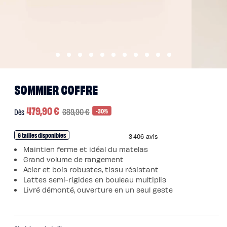
Pack
Lit
5
Étoiles
Pack
Lit
Coffre
5
Étoiles
Sommiers
Ouvrir
Ouvrir
Sommier
le
le
SOMMIER COFFRE
à
média
média
lattes
1
3
Sommier
dans
dans
tapissier
Prix
479,90 €
Prix
une
689,90 €
une
-30%
Dès
Sommier
fenêtre
fenêtre
coffre
promotionnel
habituel
modale
modale
Sommier
boxspring
6 tailles disponibles
Sommier
en
Maintien ferme et idéal du matelas
bois
Grand volume de rangement
Sommier
électrique
Acier et bois robustes, tissu résistant
Lits
Lattes semi-rigides en bouleau multiplis
et
Livré démonté, ouverture en un seul geste
têtes
de
lit
Lit
tapissier
Lit