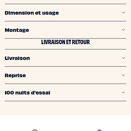
de
lit
dimension et usage
montage
LIVRAISON ET RETOUR
livraison
reprise
100 nuits d'essai