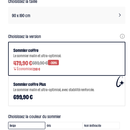
Choisissez la taille
scandi
Lit
coffre
90 x 190 cm
Lit
en
bois
Lit
électrique
Lit
Choisissez la version
boxspring
Couettes
et
Sommier coffre
oreillers
Le sommier malin et ultra-optimisé.
Couettes
et
479,90 €
689,90 €
-30%
oreillers
Oreiller
Économisez
210 €
incroyable
Oreiller
universel
Sommier coffre Plus
Traversin
Couette
Le sommier malin et ultra-optimisé, avec stabilité renforcée.
tempérée
699,90 €
Couette
tempérée
Plus
Couette
légère
Choisissez la couleur du sommier
Couette
légère
Beige
Plus
Bleu
Beige
Gris
Noir Anthracite
Couette