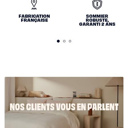
N
O
FABRICATION
SOMMIER
S
FRANÇAISE
ROBUSTE,
GARANTI 2 ANS
E
N
G
A
G
E
M
E
N
NOS CLIENTS VOUS EN PARLENT
T
S