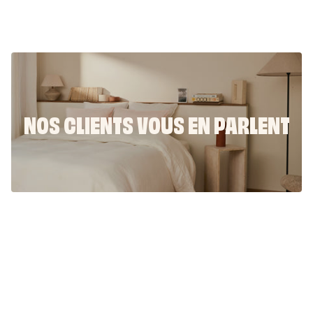
G
E
M
E
N
NOS CLIENTS VOUS EN PARLENT
T
S