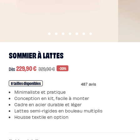
Pack
Lit
5
Étoiles
Pack
Lit
Coffre
5
Étoiles
Sommiers
Ouvrir
Ouvrir
Sommier
le
le
SOMMIER À LATTES
à
média
média
lattes
1
3
Sommier
dans
dans
tapissier
Prix
229,90 €
Prix
une
329,90 €
une
-30%
Dès
Sommier
fenêtre
fenêtre
coffre
promotionnel
habituel
modale
modale
Sommier
boxspring
8 tailles disponibles
Sommier
en
Minimaliste et pratique
bois
Conception en kit, facile à monter
Sommier
électrique
Cadre en acier durable et léger
Lits
Lattes semi-rigides en bouleau multiplis
et
Housse textile en option
têtes
de
lit
Lit
tapissier
Lit