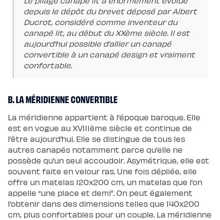
Le pliage canapé lit a énormément évolué
de
depuis le dépôt du brevet déposé par Albert
lit
Ducrot, considéré comme inventeur du
canapé lit, au début du XXème siècle. Il est
aujourd’hui possible d’allier un canapé
convertible à un canapé design et vraiment
confortable.
B. LA MÉRIDIENNE CONVERTIBLE
La méridienne appartient à l’époque baroque. Elle
est en vogue au XVIIIème siècle et continue de
l’être aujourd’hui. Elle se distingue de tous les
autres canapés notamment parce qu’elle ne
possède qu’un seul accoudoir. Asymétrique, elle est
souvent faite en velour ras. Une fois dépliée, elle
offre un matelas 120x200 cm, un matelas que l’on
appelle “une place et demi”. On peut également
l’obtenir dans des dimensions telles que 140x200
cm, plus confortables pour un couple. La méridienne