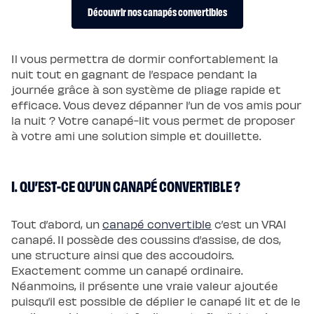
Pack
Découvrir nos canapés convertibles
Lit
5
Étoiles
Pack
Lit
Il vous permettra de dormir confortablement la
Coffre
nuit tout en gagnant de l’espace pendant la
5
Étoiles
journée grâce à son système de pliage rapide et
Sommiers
efficace. Vous devez dépanner l’un de vos amis pour
Sommier
à
la nuit ? Votre canapé-lit vous permet de proposer
lattes
à votre ami une solution simple et douillette.
Sommier
tapissier
Sommier
coffre
Sommier
I. QU’EST-CE QU’UN CANAPÉ CONVERTIBLE ?
boxspring
Sommier
en
bois
Tout d’abord, un
canapé convertible
c’est un VRAI
Sommier
électrique
canapé. Il possède des coussins d’assise, de dos,
Lits
et
une structure ainsi que des accoudoirs.
têtes
Exactement comme un canapé ordinaire.
de
lit
Néanmoins, il présente une vraie valeur ajoutée
Lit
puisqu’il est possible de déplier le canapé lit et de le
tapissier
Lit