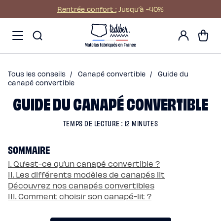
Ignorer et passer au
Rentrée confort :
Jusqu’à -40%
contenu
Main
Promos
Mon
menu
Matelas
Panier
compte
-
Matelas
NO
Hybride
Pack
Matelas
Hybride
Premium
Tous les conseils
/
Canapé convertible
/
Guide du
Matelas
Hybride
canapé convertible
Infinite
GUIDE DU CANAPÉ CONVERTIBLE
Matelas
Signature
Matelas
Grand
TEMPS DE LECTURE : 12 MINUTES
Ours
Surmatelas
universel
Surmatelas
SOMMAIRE
en
laine
I. Qu’est-ce qu’un canapé convertible ?
Offres
Pack
II. Les différents modèles de canapés lit
Pack
Découvrez nos canapés convertibles
Lit
Confort
III. Comment choisir son canapé-lit ?
Pack
Lit
4
Étoiles