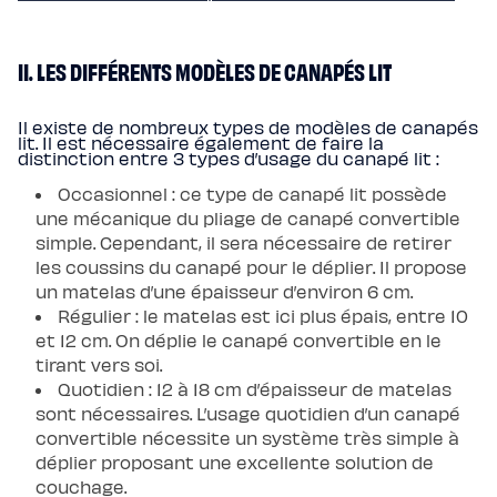
chaude
Protections
Protège
matelas
II. LES DIFFÉRENTS MODÈLES DE CANAPÉS LIT
imperméable
Protège
matelas
molleton
Il existe de nombreux types de modèles de canapés
Protège
lit. Il est nécessaire également de faire la
oreiller
distinction entre 3 types d’usage du canapé lit :
Linges
de
Occasionnel : ce type de canapé lit possède
lit
Parures
une mécanique du pliage de canapé convertible
Housses
simple. Cependant, il sera nécessaire de retirer
de
couette
les coussins du canapé pour le déplier. Il propose
Taies
un matelas d’une épaisseur d’environ 6 cm.
d’oreiller
Draps
Régulier : le matelas est ici plus épais, entre 10
Matières
Percale
et 12 cm. On déplie le canapé convertible en le
de
tirant vers soi.
coton
Gaze
Quotidien : 12 à 18 cm d’épaisseur de matelas
de
sont nécessaires. L’usage quotidien d’un canapé
coton
Satin
convertible nécessite un système très simple à
de
déplier proposant une excellente solution de
coton
Lin
couchage.
lavé