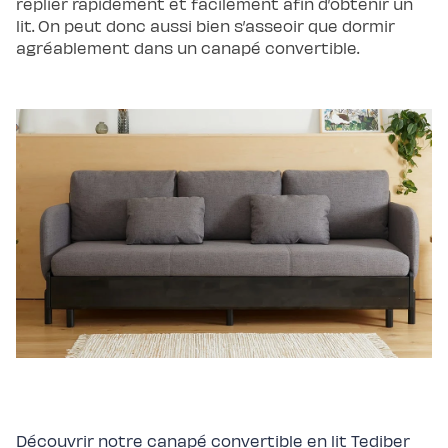
replier rapidement et facilement afin d’obtenir un
scandi
lit. On peut donc aussi bien s’asseoir que dormir
Lit
coffre
agréablement dans un canapé convertible.
Lit
en
bois
Lit
électrique
Lit
boxspring
Couettes
et
oreillers
Couettes
et
oreillers
Oreiller
incroyable
Oreiller
universel
Traversin
Couette
tempérée
Couette
tempérée
Plus
Couette
légère
Couette
légère
Plus
Découvrir notre canapé convertible en lit Tediber
Couette