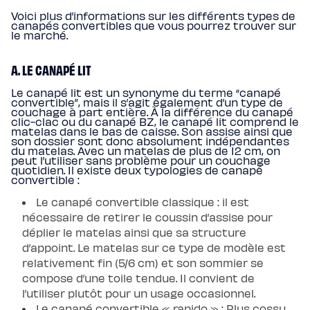
Protections
Voici plus d’informations sur les différents types de
Protège
canapés convertibles que vous pourrez trouver sur
matelas
le marché.
imperméable
Protège
matelas
molleton
A. LE CANAPÉ LIT
Protège
oreiller
Le canapé lit est un synonyme du terme “canapé
Salon
convertible”, mais il s’agit également d’un type de
Canapé
couchage à part entière. À la différence du canapé
Canapé
clic-clac ou du canapé BZ, le canapé lit comprend le
d'angle
matelas dans le bas de caisse. Son assise ainsi que
Canapé-
son dossier sont donc absolument indépendantes
lit
du matelas. Avec un matelas de plus de 12 cm, on
Module
peut l’utiliser sans problème pour un couchage
d'angle
quotidien. Il existe deux typologies de canapé
Lot
convertible :
de
coussins
Coloris
Le canapé convertible classique : il est
Ecru
nécessaire de retirer le coussin d’assise pour
Gris
Nuage
déplier le matelas ainsi que sa structure
Bleu
d’appoint. Le matelas sur ce type de modèle est
Profond
Vert
relativement fin (5/6 cm) et son sommier se
Sauge
compose d’une toile tendue. Il convient de
Vert
Kaki
l’utiliser plutôt pour un usage occasionnel.
Terracotta
Gamme
Le canapé convertible « rapido » : Plus cossu