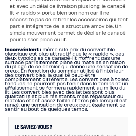
enfant
et avec un délai de livraison plus long, le canapé
Matelas
Matelas
lit « rapido » porte bien son nom car il ne
bébé
nécessite pas de retirer les accessoires qui font
(dès
la
partie intégrante de la structure amovible. Un
naissance)
simple mouvement permet de déplier le canapé
Matelas
enfant
pour laisser place au lit.
&
ado
Inconvénient :
même si le prix du convertible
(dès
classique est plus attractif que le « rapido », ces
3
deux typologies de canapé-lit n’offrent pas une
ans)
surface parfaitement plane du matelas en raison
Lits
du pliage de ce dernier qui donne une sensation de
Lit
creux. En fonction du sommier utilisé à l'intérieur
bébé
des convertibles, la qualité peut-être
Lit
complètement différente. Les convertibles à toiles
à
tendues ne pourront pas tenir dans le temps et un
lattes
affaissement se formera rapidement au milieu du
enfant
lit. Les convertibles avec des lattes sont plus
Lit
qualitatifs et plus résistants, mais l'épaisseur du
coffre
matelas étant assez faible et très plié lorsqu'il est
enfant
rangé, une sensation de creux peut également se
Lit
sentir au bout de quelques temps.
en
bois
enfant
Accessoires
LE SAVIEZ-VOUS ?
de
literie
Linges