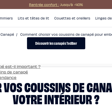
Rentrée confort :
Jusqu’à -40%
mmiers
Lits et têtes de lit
Couettes et oreillers
Linges de 
Canapé
/
Comment choisir vos coussins de canapé pour embell
Découvrir les canapés Tediber
pé est-il important ?
ssins de canapé
 tendance
 VOS COUSSINS DE CANA
VOTRE INTÉRIEUR ?