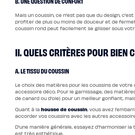
B. UNE QUESTION DE CONFORT
chaude
Protections
Protège
Mais un coussin, ce n'est pas que du design, c'est 
matelas
imperméable
profiter de plus ou moins de douceur et de fermet
Protège
coussin rond peut facilement se glisser sous vo
matelas
molleton
Protège
oreiller
Linges
II. QUELS CRITÈRES POUR BIEN
de
lit
Parures
Housses
de
A. LE TISSU DU COUSSIN
couette
Taies
d’oreiller
Draps
Le choix des matières pour les coussins de votre c
Matières
accessoire déco. Pour le garnissage, des matière
Percale
de
de canard ou d'oie) pour un meilleur gonflant, mais 
coton
Gaze
de
housse de coussin
Quant à la
, vous avez l’embarr
coton
accorder vos coussins avec les autres accessoire
Satin
de
coton
D'une manière générale, essayez d'harmoniser la 
Lin
est très esthétique.
lavé