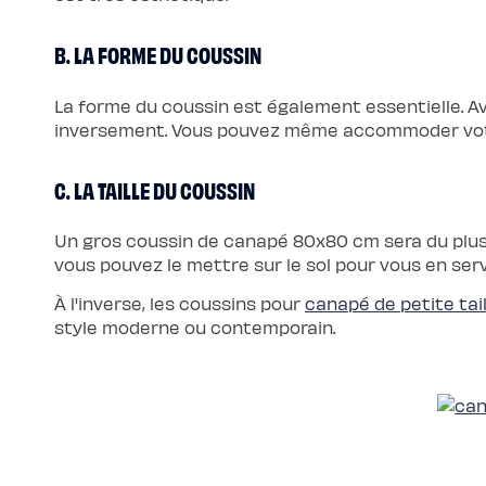
Protections
Protège
matelas
B. LA FORME DU COUSSIN
imperméable
Protège
matelas
molleton
La forme du coussin est également essentielle. 
Protège
inversement. Vous pouvez même accommoder votre 
oreiller
Salon
Canapé
Canapé
C. LA TAILLE DU COUSSIN
d'angle
Canapé-
lit
Module
Un gros coussin de canapé 80x80 cm sera du plus 
d'angle
vous pouvez le mettre sur le sol pour vous en serv
Lot
de
coussins
À l'inverse, les coussins pour
canapé de petite tail
Coloris
style moderne ou contemporain.
Ecru
Gris
Nuage
Bleu
Profond
Vert
Sauge
Vert
Kaki
Terracotta
Gamme