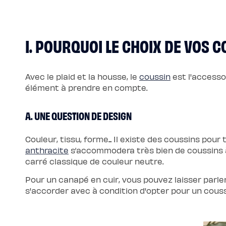
Pack
Lit
5
Étoiles
Pack
I. POURQUOI LE CHOIX DE VOS 
Lit
Coffre
5
Étoiles
Sommiers
Avec le plaid et la housse, le
coussin
est l'accesso
Sommier
à
élément à prendre en compte.
lattes
Sommier
tapissier
Sommier
A. UNE QUESTION DE DESIGN
coffre
Sommier
boxspring
Couleur, tissu, forme... Il existe des coussins pou
Sommier
en
anthracite
s’accommodera très bien de coussins à
bois
carré classique de couleur neutre.
Sommier
électrique
Lits
Pour un canapé en cuir, vous pouvez laisser parler
et
têtes
s'accorder avec à condition d'opter pour un cou
de
lit
Lit
tapissier
Lit