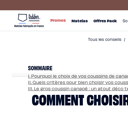
Ignorer et
passer au
contenu
Main
Promos
menu
Matelas
Promos
Matelas
Offres Pack
So
-
Matelas
NO
Hybride
Pack
Matelas
Hybride
Premium
Tous les conseils
/
Matelas
Hybride
Infinite
Matelas
Signature
Matelas
SOMMAIRE
Grand
Ours
Surmatelas
I. Pourquoi le choix de vos coussins de cana
universel
II. Quels critères pour bien choisir vos cou
Surmatelas
en
III. Le gros coussin canapé : un atout déco
COMMENT CHOISIR
laine
Offres
Pack
Pack
Lit
Confort
Pack
Lit
4
Étoiles