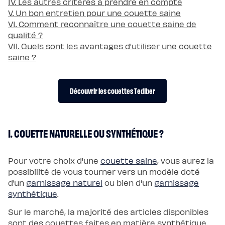
IV. Les autres critères à prendre en compte
Pack
V. Un bon entretien pour une couette saine
Lit
5
VI. Comment reconnaître une couette saine de
Étoiles
Pack
qualité ?
Lit
VII. Quels sont les avantages d'utiliser une couette
Coffre
5
saine ?
Étoiles
Sommiers
Sommier
à
lattes
Découvrir les couettes Tediber
Sommier
tapissier
Sommier
coffre
Sommier
I. COUETTE NATURELLE OU SYNTHÉTIQUE ?
boxspring
Sommier
en
bois
Pour votre choix d'une
couette saine
, vous aurez la
Sommier
électrique
possibilité de vous tourner vers un modèle doté
Lits
et
d’un
garnissage naturel
ou bien d'un
garnissage
têtes
synthétique
.
de
lit
Lit
Sur le marché, la majorité des articles disponibles
tapissier
sont des couettes faites en matière synthétique.
Lit