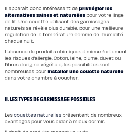
Protections
Protège
privilégier les
Il apparaît donc intéressant de
matelas
alternatives saines et naturelles
pour votre linge
imperméable
Protège
de lit. Une couette utilisant des garnissages
matelas
naturels se révèle plus durable, pour une meilleure
molleton
Protège
régulation de la température comme de l’humidité
oreiller
Salon
chaque nuit.
Canapé
Canapé
L’absence de produits chimiques diminue fortement
d'angle
Canapé-
les risques d’allergie. Coton, laine, plume, duvet ou
lit
fibres d’origine végétale, les possibilités sont
Module
d'angle
installer une couette naturelle
nombreuses pour
Lot
de
dans votre chambre à coucher.
coussins
Coloris
Ecru
Gris
II. LES TYPES DE GARNISSAGE POSSIBLES
Nuage
Bleu
Profond
Vert
Sauge
Les
couettes naturelles
présentent de nombreux
Vert
avantages pour vous aider à mieux dormir.
Kaki
Terracotta
Gamme
Il s’agit de produits respectueux de