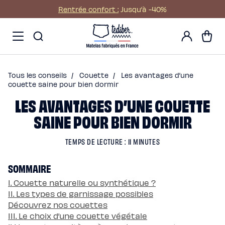
Ignorer et passer au
Rentrée confort :
Jusqu’à -40%
contenu
Main
Promos
Mon
menu
Matelas
Panier
compte
-
Matelas
NO
Hybride
Pack
Matelas
Hybride
Premium
Tous les conseils
/
Couette
/
Les avantages d’une
Matelas
Hybride
couette saine pour bien dormir
Infinite
LES AVANTAGES D’UNE COUETTE
Matelas
Signature
Matelas
SAINE POUR BIEN DORMIR
Grand
Ours
Surmatelas
universel
TEMPS DE LECTURE : 11 MINUTES
Surmatelas
en
laine
SOMMAIRE
Offres
Pack
Pack
I. Couette naturelle ou synthétique ?
Lit
II. Les types de garnissage possibles
Confort
Pack
Découvrez nos couettes
Lit
III. Le choix d’une couette végétale
4
Étoiles