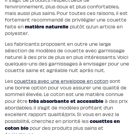
enfant
l’environnement, plus doux et plus confortables,
Matelas
Matelas
mais aussi plus sains. Pour toutes ces raisons, il est
bébé
fortement recommandé de privilégier une couette
(dès
la
matière naturelle
faite en
plutôt qu’un article en
naissance)
Matelas
polyester.
enfant
&
Les fabricants proposent en outre une large
ado
(dès
sélection de modèles de couette avec garnissage
3
naturel à des prix de plus en plus intéressants. Voici
ans)
Lits
quelques-uns des garnissages à envisager pour une
Lit
couette saine et agréable nuit après nuit.
bébé
Lit
à
Les
couettes avec une enveloppe en coton
sont
lattes
enfant
une bonne option pour vous assurer une qualité de
Lit
sommeil élevée. Le coton est une matière connue
coffre
enfant
très absorbante et accessible
pour être
à des prix
Lit
abordables. Il s’agit de modèles profitant d’un
en
bois
excellent rapport qualité/prix. Si vous en avez la
enfant
Accessoires
couettes en
possibilité, cherchez en priorité les
de
coton bio
pour des produits plus sains et
literie
Linges