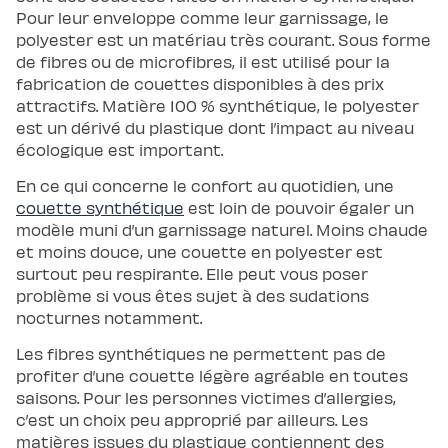
scandi
Pour leur enveloppe comme leur garnissage, le
Lit
polyester est un matériau très courant. Sous forme
coffre
Lit
de fibres ou de microfibres, il est utilisé pour la
en
bois
fabrication de couettes disponibles à des prix
Lit
attractifs. Matière 100 % synthétique, le polyester
électrique
Lit
est un dérivé du plastique dont l’impact au niveau
boxspring
écologique est important.
Couettes
et
oreillers
En ce qui concerne le confort au quotidien, une
Couettes
couette synthétique
est loin de pouvoir égaler un
et
oreillers
modèle muni d’un garnissage naturel. Moins chaude
Oreiller
incroyable
et moins douce, une couette en polyester est
Oreiller
surtout peu respirante. Elle peut vous poser
universel
Traversin
problème si vous êtes sujet à des sudations
Couette
nocturnes notamment.
tempérée
Couette
tempérée
Les fibres synthétiques ne permettent pas de
Plus
profiter d’une couette légère agréable en toutes
Couette
légère
saisons. Pour les personnes victimes d’allergies,
Couette
légère
c’est un choix peu approprié par ailleurs. Les
Plus
matières issues du plastique contiennent des
Couette