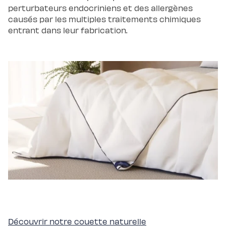
chaude
perturbateurs endocriniens et des allergènes
Protections
causés par les multiples traitements chimiques
Protège
matelas
entrant dans leur fabrication.
imperméable
Protège
matelas
molleton
Protège
oreiller
Linges
de
lit
Parures
Housses
de
couette
Taies
d’oreiller
Draps
Matières
Percale
de
coton
Gaze
de
coton
Satin
de
coton
Lin
Découvrir notre couette naturelle
lavé