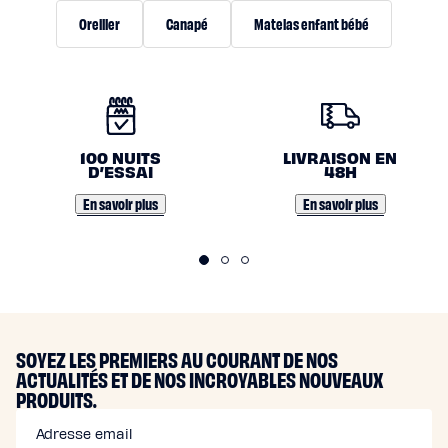
Oreiller
Canapé
Matelas enfant bébé
N
O
100 NUITS
LIVRAISON EN
S
D’ESSAI
48H
E
En savoir plus
En savoir plus
N
G
A
G
E
SOYEZ LES PREMIERS AU COURANT DE NOS
ACTUALITÉS ET DE NOS INCROYABLES NOUVEAUX
M
PRODUITS.
E
Adresse email