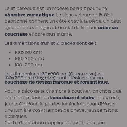
enfant
Matelas
Le lit baroque est un modèle parfait pour une
Matelas
chambre romantique
. Le tissu velours et l'effet
bébé
(dès
capitonné donnent un côté cosy à la pièce. On peut
la
créer un
naissance)
ajouter des voilages et un ciel de lit pour
Matelas
couchage
encore plus intime.
enfant
&
Les
dimensions d'un lit 2 places
sont de :
ado
(dès
3
140x190 cm :
ans)
160x200 cm ;
Lits
Lit
180x200 cm.
bébé
Lit
Les dimensions 160x200 cm (Queen size) et
à
180x200 cm (King size) sont idéales pour un
lattes
couchage de design baroque et romantique
.
enfant
Lit
coffre
Pour la déco de la chambre à coucher, on choisit de
enfant
tons doux et clairs
la peinture dans les
: bleu, rose,
Lit
en
jaune. On n'oublie pas les luminaires pour diffuser
bois
une lumière cosy : lampes de chevet, suspensions,
enfant
Accessoires
appliques.
de
Cette décoration s’applique aussi bien à une
literie
Linges