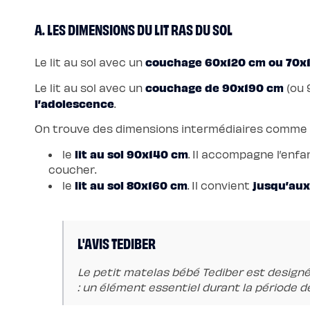
enfant
Matelas
A. LES DIMENSIONS DU LIT RAS DU SOL
Matelas
bébé
(dès
la
couchage 60x120 cm ou 70x
Le lit au sol avec un
naissance)
Matelas
enfant
couchage de 90x190 cm
Le lit au sol avec un
(ou 
&
l’adolescence
.
ado
(dès
3
On trouve des dimensions intermédiaires comme 
ans)
Lits
lit au sol 90x140 cm
Lit
le
. Il accompagne l’enf
bébé
coucher.
Lit
à
lit au sol 80x160 cm
jusqu’aux
le
. Il convient
lattes
enfant
Lit
coffre
enfant
L'AVIS TEDIBER
Lit
en
bois
enfant
Le petit matelas bébé Tediber est design
Accessoires
: un élément essentiel durant la période 
de
literie
Linges