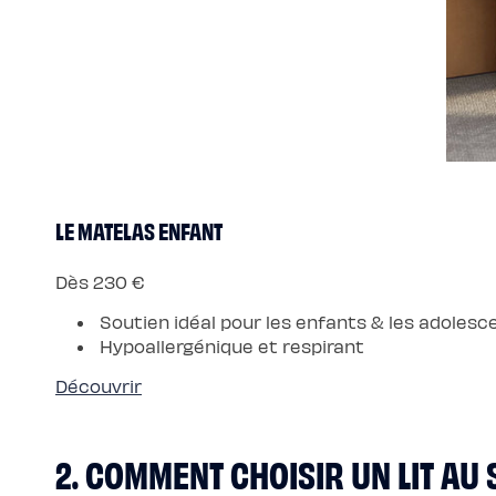
Protections
Protège
matelas
imperméable
Protège
matelas
molleton
Protège
oreiller
Salon
Canapé
Canapé
d'angle
Canapé-
LE MATELAS ENFANT
lit
Module
d'angle
Lot
Dès 230 €
de
coussins
Soutien idéal pour les enfants & les adolesc
Coloris
Ecru
Hypoallergénique et respirant
Gris
Nuage
Bleu
Découvrir
Profond
Vert
Sauge
Vert
2. COMMENT CHOISIR UN LIT AU 
Kaki
Terracotta
Gamme