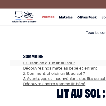
Ignorer et
passer au
contenu
Main
Promos
menu
Matelas
Promos
Matelas
Offres Pack
So
-
Matelas
NO
Hybride
Pack
Matelas
Hybride
Premium
Tous les co
Matelas
Hybride
Infinite
Matelas
Signature
Matelas
SOMMAIRE
Grand
Ours
Surmatelas
1. Qu’est-ce qu’un lit au sol ?
universel
Découvrez nos matelas bébé et enfant
Surmatelas
en
2. Comment choisir un lit au sol ?
laine
3. Avantages et inconvénient des lits au sol
Offres
Pack
Découvrez notre gamme lit bébé
LIT AU SOL
Pack
Lit
Confort
Pack
Lit
4
Étoiles