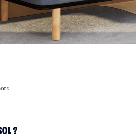
ents
SOL ?