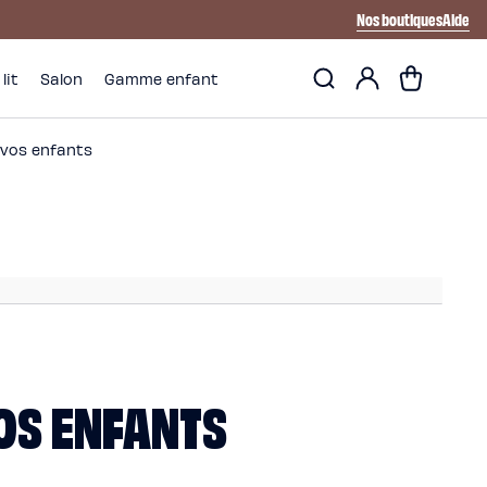
Nos boutiques
Aide
Mon
Panier
lit
Salon
Gamme enfant
compte
 vos enfants
VOS ENFANTS