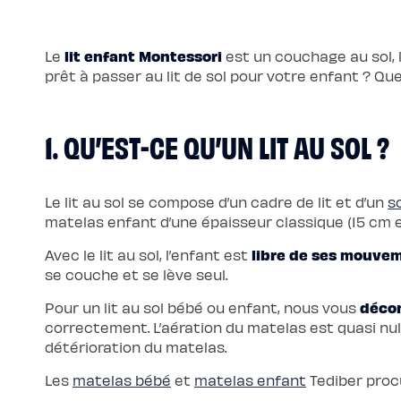
Pack
Lit
5
Étoiles
lit enfant Montessori
Le
est un couchage au sol, 
Pack
Lit
prêt à passer au lit de sol pour votre enfant ? Que
Coffre
5
Étoiles
Sommiers
1. QU’EST-CE QU’UN LIT AU SOL ?
Sommier
à
lattes
Sommier
tapissier
Sommier
Le lit au sol se compose d’un cadre de lit et d’un
s
coffre
matelas enfant d’une épaisseur classique (15 cm e
Sommier
boxspring
Sommier
libre de ses mouve
Avec le lit au sol, l’enfant est
en
bois
se couche et se lève seul.
Sommier
électrique
décon
Pour un lit au sol bébé ou enfant, nous vous
Lits
et
correctement. L’aération du matelas est quasi nulle
têtes
détérioration du matelas.
de
lit
Lit
Les
matelas bébé
et
matelas enfant
Tediber pro
tapissier
Lit