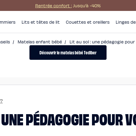
Rentrée confort :
Jusqu’à -40%
mmiers
Lits et têtes de lit
Couettes et oreillers
Linges de 
nseils
/
Matelas enfant bébé
/
Lit au sol : une pédagogie pour
Découvrir le matelas bébé Tediber
 ?
 : UNE PÉDAGOGIE POUR 