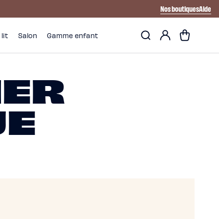
Nos boutiques
Aide
Mon
Panier
lit
Salon
Gamme enfant
compte
IER
UE