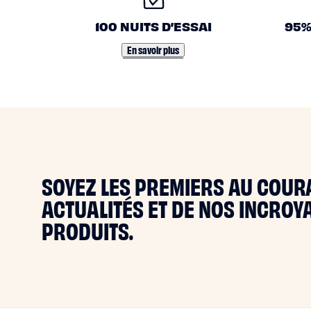
de
O
lit
100 NUITS D’ESSAI
95%
S
En savoir plus
E
N
G
SOYEZ LES PREMIERS AU COUR
A
ACTUALITÉS ET DE NOS INCRO
G
PRODUITS.
E
M