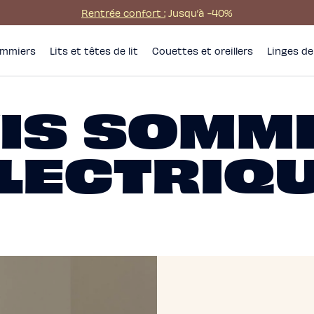
Rentrée confort :
Jusqu’à -40%
mmiers
Lits et têtes de lit
Couettes et oreillers
Linges de 
IS SOMM
LECTRIQ