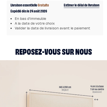
de
de
chaude
Livraison essentielle
Gratuite
Estimer le délai de livraison
Protections
Tête
Tête
Protège
Expédié dès le 24 août 2026
de
de
matelas
imperméable
lit
lit
En bas d'immeuble
Protège
tapissière
tapissière
matelas
A la date de votre choix
molleton
-
-
Valider la date de livraison avant le paiement
Protège
Beige
Beige
oreiller
Linges
de
lit
Parures
REPOSEZ-VOUS SUR NOUS
Housses
de
couette
Taies
d’oreiller
Draps
Matières
Percale
de
coton
Gaze
de
coton
Satin
de
coton
Lin
lavé