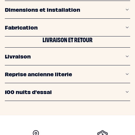
enfant
Matelas
dimensions et installation
Matelas
bébé
(dès
la
fabrication
naissance)
Matelas
enfant
LIVRAISON ET RETOUR
&
ado
(dès
3
livraison
ans)
Lits
Lit
bébé
reprise ancienne literie
Lit
à
lattes
enfant
100 nuits d'essai
Lit
coffre
enfant
Lit
en
bois
enfant
Accessoires
de
N
literie
Linges