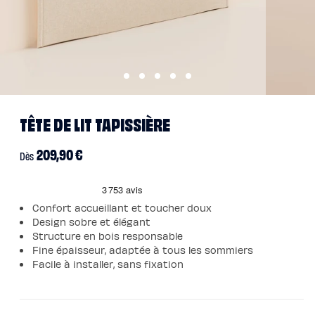
Pack
Lit
5
Étoiles
Pack
Lit
Coffre
5
Étoiles
Sommiers
Ouvrir
Ouvrir
Sommier
le
le
TÊTE DE LIT TAPISSIÈRE
à
média
média
lattes
1
2
T
Sommier
dans
dans
tapissier
Ê
Prix
209,90 €
une
une
Dès
Sommier
fenêtre
fenêtre
coffre
T
habituel
modale
modale
Sommier
E
boxspring
Sommier
D
en
Confort accueillant et toucher doux
bois
E
Design sobre et élégant
Sommier
électrique
L
Structure en bois responsable
Lits
Fine épaisseur, adaptée à tous les sommiers
I
et
têtes
Facile à installer, sans fixation
T
de
lit
T
Lit
A
tapissier
Lit