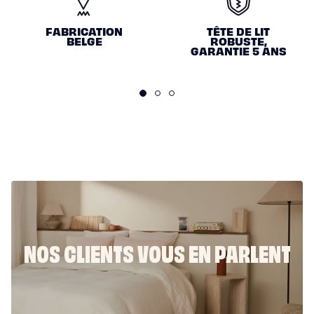
de
O
lit
FABRICATION
TÊTE DE LIT
S
BELGE
ROBUSTE,
GARANTIE 5 ANS
E
N
G
A
G
E
M
E
N
NOS CLIENTS VOUS EN PARLENT
T
S