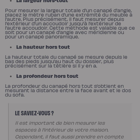
La largeur hors-tout
Protections
Protège
Pour mesurer la largeur totale d’un canapé d’angle,
matelas
placez le mètre ruban d’une extrémité du meuble à
imperméable
l’autre. Plus précisément, il faut mesurer depuis
Protège
l’extérieur d’un accoudoir jusqu'à l’extérieur de
matelas
l’autre accoudoir. Cette méthode est valable que ce
molleton
soit pour un canapé d’angle avec méridienne ou
Protège
pour un canapé panoramique.
oreiller
Salon
La hauteur hors tout
Canapé
Canapé
d'angle
La hauteur totale du canapé se mesure depuis le
Canapé-
bas des pieds jusqu’au haut du dossier, plus
lit
précisément sur la têtière si il y en a.
Module
d'angle
La profondeur hors tout
Lot
de
La profondeur du canapé hors tout s’obtient en
coussins
mesurant la distance entre la face avant et le dos
Coloris
du sofa.
Ecru
Gris
Nuage
Bleu
LE SAVIEZ-VOUS ?
Profond
Vert
Sauge
Il est important de bien mesurer les
Vert
espaces à l’intérieur de votre maison.
Kaki
Terracotta
Cependant, il faut aussi prendre en compte
Gamme