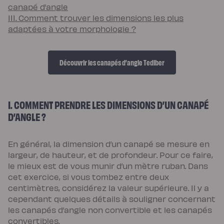
Pack
canapé d’angle
Lit
III. Comment trouver les dimensions les plus
5
Étoiles
adaptées à votre morphologie ?
Pack
Lit
Coffre
5
Étoiles
Découvrir les canapés d’angle Tediber
Sommiers
Sommier
à
lattes
Sommier
I. COMMENT PRENDRE LES DIMENSIONS D’UN CANAPÉ
tapissier
Sommier
D’ANGLE ?
coffre
Sommier
boxspring
Sommier
En général, la dimension d’un canapé se mesure en
en
bois
largeur, de hauteur, et de profondeur. Pour ce faire,
Sommier
le mieux est de vous munir d’un mètre ruban. Dans
électrique
Lits
cet exercice, si vous tombez entre deux
et
centimètres, considérez la valeur supérieure. Il y a
têtes
de
cependant quelques détails à souligner concernant
lit
Lit
les canapés d’angle non convertible et les canapés
tapissier
convertibles.
Lit