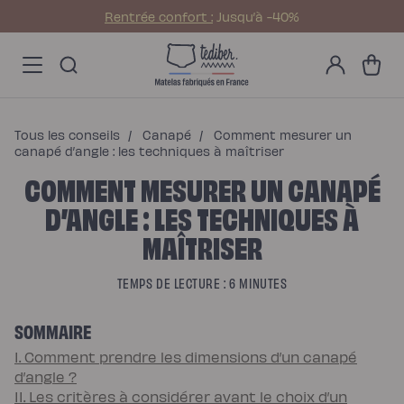
Ignorer et passer au
Rentrée confort :
Jusqu’à -40%
contenu
Main
Promos
Mon
menu
Matelas
Panier
compte
-
Matelas
NO
Hybride
Pack
Matelas
Hybride
Premium
Tous les conseils
/
Canapé
/
Comment mesurer un
Matelas
Hybride
canapé d’angle : les techniques à maîtriser
Infinite
COMMENT MESURER UN CANAPÉ
Matelas
Signature
Matelas
D’ANGLE : LES TECHNIQUES À
Grand
Ours
MAÎTRISER
Surmatelas
universel
Surmatelas
en
TEMPS DE LECTURE : 6 MINUTES
laine
Offres
Pack
Pack
SOMMAIRE
Lit
Confort
I. Comment prendre les dimensions d’un canapé
Pack
d’angle ?
Lit
4
II. Les critères à considérer avant le choix d’un
Étoiles