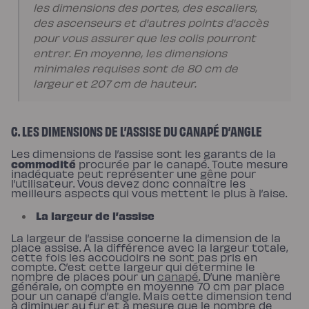
les dimensions des portes, des escaliers,
enfant
Matelas
des ascenseurs et d'autres points d'accès
Matelas
bébé
pour vous assurer que les colis pourront
(dès
entrer. En moyenne, les dimensions
la
naissance)
minimales requises sont de 80 cm de
Matelas
largeur et 207 cm de hauteur.
enfant
&
ado
(dès
3
C. LES DIMENSIONS DE L’ASSISE DU CANAPÉ D’ANGLE
ans)
Lits
Lit
Les dimensions de l’assise sont les garants de la
bébé
commodité
procurée par le canapé. Toute mesure
Lit
inadéquate peut représenter une gêne pour
à
l’utilisateur. Vous devez donc connaître les
lattes
meilleurs aspects qui vous mettent le plus à l’aise.
enfant
Lit
La largeur de l’assise
coffre
enfant
La largeur de l’assise concerne la dimension de la
Lit
place assise. A la différence avec la largeur totale,
en
cette fois les accoudoirs ne sont pas pris en
bois
compte. C’est cette largeur qui détermine le
enfant
nombre de places pour un
canapé
. D’une manière
Accessoires
générale, on compte en moyenne 70 cm par place
de
pour un canapé d’angle. Mais cette dimension tend
literie
à diminuer au fur et à mesure que le nombre de
Linges