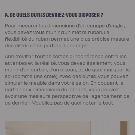
scandi
Lit
coffre
A. DE QUELS OUTILS DEVRIEZ-VOUS DISPOSER ?
Lit
en
bois
Pour mesurer les dimensions d’un
canapé d’angle
,
Lit
vous devez vous munir d’un mètre ruban. La
électrique
Lit
flexibilité du ruban permet une plus précise mesure
boxspring
des différentes parties du canapé.
Couettes
et
oreillers
Afin d’éviter toutes sortes d’incohérence entre les
Couettes
et
attentes et la réalité, vous devez également vous
oreillers
munir d’un carton, d’un ciseau, et de quoi marquer le
Oreiller
incroyable
sol (comme une craie). Avec ces outils, vous pouvez
Oreiller
simuler le meuble dans votre salon. En coupant le
universel
Traversin
carton aux dimensions du canapé, vous pouvez
Couette
avoir une meilleure perspective de l’agencement de
tempérée
Couette
ce dernier. N’oubliez pas de quoi noter le tout.
tempérée
Plus
Couette
légère
Couette
légère
Plus
Couette