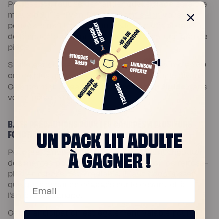
Pour cela, il faut se demander quelle place serait le
mieux pour le divan. Pour un
petit salon
vous
pouvez le mettre dans un angle afin d’économiser
de l’espace ou au milieu pour subdiviser une grande
pièce.
Si elle est collée au mur, il faut prévoir au moins 60
cm de plus autour de l’espace dédié pour le divan.
circulation fluide
Cela permet de garder une
dans
votre pièce de vie.
B. LES PRÉCAUTIONS POUR LES CANAPÉS À PLUSIEURS
UN PACK LIT ADULTE
FONCTIONNALITÉS
À GAGNER !
Pour les canapés électriques, il convient d’ajouter
des marges pour permettre sa fonction de repose-
pied et repose-tête réglable. Il faut donc laisser
Email
quelques espaces dégagés sur le devant et à
l’arrière du canapé.
Cette anticipation est également valable pour le