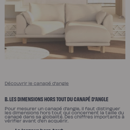
chaude
Protections
Protège
matelas
imperméable
Protège
matelas
molleton
Protège
oreiller
Linges
de
lit
Parures
Housses
de
couette
Taies
d’oreiller
Draps
Découvrir le canapé d'angle
Matières
Percale
de
coton
B. LES DIMENSIONS HORS TOUT DU CANAPÉ D’ANGLE
Gaze
de
Pour mesurer un canapé d’angle, il faut distinguer
coton
les dimensions hors tout qui concernent la taille du
Satin
canapé dans sa globalité. Des chiffres importants à
de
vérifier avant d’en acquérir.
coton
Lin
lavé