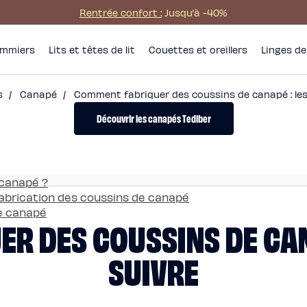
Rentrée confort :
Jusqu’à -40%
mmiers
Lits et têtes de lit
Couettes et oreillers
Linges de 
ls
/
Canapé
/
Comment fabriquer des coussins de canapé : les
Découvrir les canapés Tediber
 canapé ?
 fabrication des coussins de canapé
de canapé
R DES COUSSINS DE CANA
SUIVRE