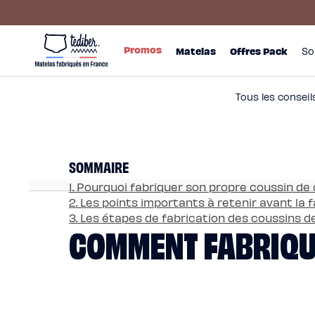
Ignorer et
passer au
contenu
Main
Promos
menu
Matelas
Promos
Matelas
Offres Pack
So
-
Matelas
NO
Hybride
Pack
Matelas
Hybride
Premium
Tous les consei
Matelas
Hybride
Infinite
Matelas
Signature
Matelas
SOMMAIRE
Grand
Ours
Surmatelas
1. Pourquoi fabriquer son propre coussin de
universel
2. Les points importants à retenir avant la
Surmatelas
en
3. Les étapes de fabrication des coussins 
COMMENT FABRIQUE
laine
Offres
Pack
Pack
Lit
Confort
Pack
Lit
4
Étoiles