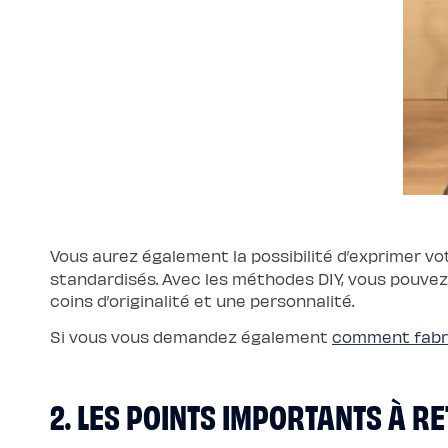
scandi
Lit
coffre
Lit
en
bois
Lit
électrique
Lit
boxspring
Couettes
et
oreillers
Couettes
et
oreillers
Oreiller
incroyable
Vous aurez également la possibilité d’exprimer v
Oreiller
universel
standardisés. Avec les méthodes DIY, vous pouvez
Traversin
coins d’originalité et une personnalité.
Couette
tempérée
Couette
Si vous vous demandez également
comment fabr
tempérée
Plus
Couette
légère
2. LES POINTS IMPORTANTS À R
Couette
légère
Plus
Couette