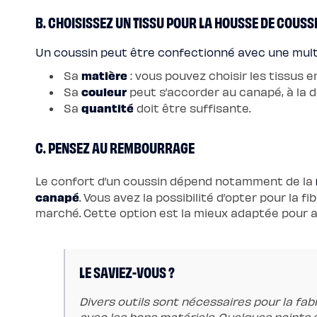
enfant
Matelas
B. CHOISISSEZ UN TISSU POUR LA HOUSSE DE COUSS
Matelas
bébé
(dès
Un coussin peut être confectionné avec une multit
la
naissance)
matière
Sa
: vous pouvez choisir les tissus en 
Matelas
enfant
couleur
Sa
peut s’accorder au canapé, à la d
&
ado
quantité
Sa
doit être suffisante.
(dès
3
ans)
C. PENSEZ AU REMBOURRAGE
Lits
Lit
bébé
Lit
Le confort d’un coussin dépend notamment de la
à
lattes
canapé
. Vous avez la possibilité d’opter pour la f
enfant
marché. Cette option est la mieux adaptée pour a
Lit
coffre
enfant
Lit
en
bois
LE SAVIEZ-VOUS ?
enfant
Accessoires
de
Divers outils sont nécessaires pour la fa
literie
Linges
avec les bons matériels. Quelques points 