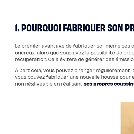
Pack
Lit
5
Étoiles
Pack
1. POURQUOI FABRIQUER SON P
Lit
Coffre
5
Étoiles
Sommiers
Sommier
Le premier avantage de fabriquer soi-même ses 
à
onéreux, alors que vous avez la possibilité de cr
lattes
Sommier
récupération. Cela évitera de générer des émissi
tapissier
Sommier
À part cela, vous pouvez changer régulièrement 
coffre
Sommier
vous pouvez fabriquer une nouvelle housse pour en c
boxspring
Sommier
ses propres coussin
non négligeable en réalisant
en
bois
Sommier
électrique
Lits
et
têtes
de
lit
Lit
tapissier
Lit