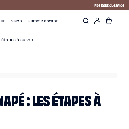
Nos boutiques
Aide
Mon
Panier
lit
Salon
Gamme enfant
compte
 étapes à suivre
PÉ : LES ÉTAPES À