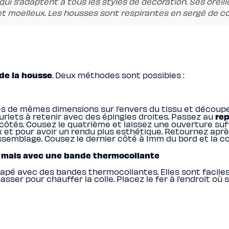
ui s’adaptent à tous les styles de décoration. Ses ore
t moelleux. Les housses sont respirantes en sergé de cot
de la housse
. Deux méthodes sont possibles :
s de mêmes dimensions sur l’envers du tissu et découpe
re
rlets à retenir avec des épingles droites. Passez au
 côtés. Cousez le quatrième et laissez une ouverture su
x et pour avoir un rendu plus esthétique. Retournez aprè
’assemblage. Cousez le dernier côté à 1mm du bord et la 
 mais avec une bande thermocollante
pé avec des bandes thermocollantes. Elles sont faciles à
sser pour chauffer la colle. Placez le fer à l’endroit où s