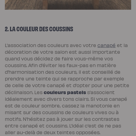
chaude
Protections
Protège
matelas
imperméable
Protège
2. LA COULEUR DES COUSSINS
matelas
molleton
Protège
oreiller
L’association des couleurs avec votre
canapé
et la
Linges
de
décoration de votre salon est aussi importante
lit
quand vous décidez de faire vous-même vos
Parures
Housses
coussins. Afin d’éviter les faux-pas en matière
de
couette
d’harmonisation des couleurs, il est conseillé de
Taies
prendre une teinte qui se rapproche par exemple
d’oreiller
Draps
de celle de votre canapé et d’opter pour une petite
Matières
couleurs pastels
déclinaison. Les
s’associent
Percale
de
idéalement avec divers tons clairs. Si vous canapé
coton
Gaze
est de couleur sombre, cassez la manotonie en
de
misant sur des coussins de couleurs vives ou à
coton
Satin
motifs. N’hésitez pas à jouer sur les contrastes
de
entre canapé et coussins. L’idéal c’est de ne pas
coton
Lin
aller au-delà de deux teintes opposées.
lavé