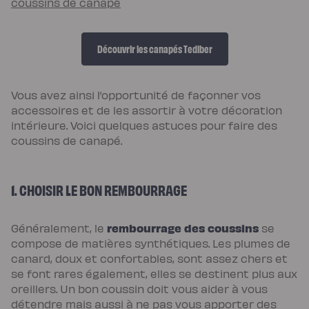
coussins de canapé
Pack
Lit
5
Étoiles
Pack
Découvrir les canapés Tediber
Lit
Coffre
5
Étoiles
Vous avez ainsi l’opportunité de façonner vos
Sommiers
Sommier
accessoires et de les assortir à votre décoration
à
lattes
intérieure. Voici quelques astuces pour faire des
Sommier
coussins de canapé.
tapissier
Sommier
coffre
Sommier
boxspring
1. CHOISIR LE BON REMBOURRAGE
Sommier
en
bois
Sommier
rembourrage des coussins
Généralement, le
se
électrique
Lits
compose de matières synthétiques. Les plumes de
et
canard, doux et confortables, sont assez chers et
têtes
de
se font rares également, elles se destinent plus aux
lit
Lit
oreillers. Un bon coussin doit vous aider à vous
tapissier
détendre mais aussi à ne pas vous apporter des
Lit