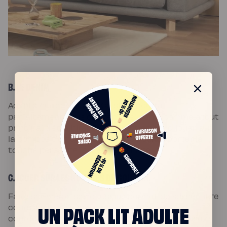
B. LE DENIM
Adepte du recyclage ? Ce style pourra
parfaitement vous convenir. Le jean a comme atout
principal d’être biface. Vous pouvez donc jouer sur
la composition de vos coussins pour apporter la
touche personnelle à votre canapé.
C. JOUER SUR LES HOUSSES DE COUSSIN
Faire soi-même ses coussins permet de laisser libre
UN PACK LIT ADULTE
cours à son imagination. Et si au lieu de
confectionner de nouveaux coussins, vous misez