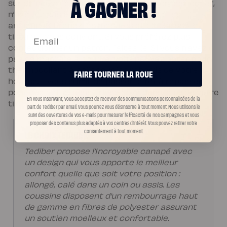
À GAGNER !
housses
sur de nouvelles
? Pour les confectionner,
n’hésitez pas à prendre comme modèle les
anciennes. Prenez les mesures et choisissez le
Email
tissu qui vous convient. Si vous préférez plus
confectionner un patron, faites-le. Si vous n’avez
pas de machine à coudre, vous pouvez opter pour
thermocollant à coller sur les rebords de votre
FAIRE TOURNER LA ROUE
housse. Il vous suffit de passer le fer à repasser
pour que cet accessoire se colle dans le pli de votre
En vous inscrivant, vous acceptez de recevoir des communications personnalisées de la
tissu.
part de Tediber par email. Vous pourrez vous désinscrire à tout moment.
Nous utilisons le
suivi des ouvertures de vos e-mails pour mesurer l’efficacité de nos campagnes et vous
proposer des contenus plus adaptés à vos centres d’intérêt. Vous pouvez retirer votre
consentement à tout moment.
LE CHOIX TEDIBER
Tediber propose l’Incroyable canapé avec
un design qui vous apporte le meilleur
confort quelle que soit votre position :
allongé, calé dans un coin ou assis. Les
coussins disposent d’un rembourrage haut
de gamme en fibres de polyester assurant
un soutien moelleux et confortable.