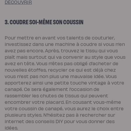
DÉCOUVRIR
enfant
Matelas
Matelas
bébé
(dès
3. COUDRE SOI-MÊME SON COUSSIN
la
naissance)
Matelas
enfant
Pour mettre en avant vos talents de couturier,
&
investissez dans une machine à coudre si vous n’en
ado
(dès
avez pas encore. Après, trouvez le tissu qui vous
3
ans)
plaît mais surtout qui va convenir au style que vous
Lits
avez en tête. Vous n’êtes pas obligé d’acheter de
Lit
bébé
nouvelles étoffes, recycler ce qui est déjà chez
Lit
vous n'est pas non plus une mauvaise idée. Vous
à
lattes
apporterez ainsi une petite touche vintage à votre
enfant
canapé. Ce sera également l’occasion de
Lit
coffre
rassembler les chutes de tissus qui peuvent
enfant
Lit
encombrer votre placard. En cousant vous-même
en
votre coussin de canapé, vous aurez le choix entre
bois
enfant
plusieurs styles. N’hésitez pas à rechercher sur
Accessoires
internet des conseils DIY pour vous donner des
de
literie
idées.
Linges