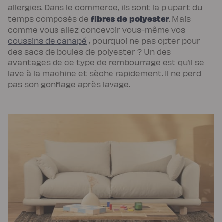
scandi
allergies. Dans le commerce, ils sont la plupart du
Lit
fibres de polyester
temps composés de
. Mais
coffre
Lit
comme vous allez concevoir vous-même vos
en
coussins de canapé
, pourquoi ne pas opter pour
bois
Lit
des sacs de boules de polyester ? Un des
électrique
Lit
avantages de ce type de rembourrage est qu’il se
boxspring
lave à la machine et sèche rapidement. Il ne perd
Couettes
et
pas son gonflage après lavage.
oreillers
Couettes
et
oreillers
Oreiller
incroyable
Oreiller
universel
Traversin
Couette
tempérée
Couette
tempérée
Plus
Couette
légère
Couette
légère
Plus
Couette