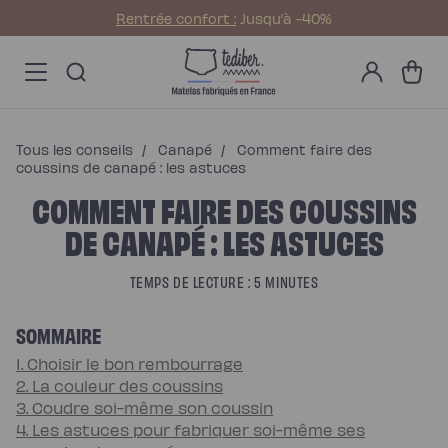
Ignorer et passer au
Rentrée confort :
Jusqu’à -40%
contenu
Main
Promos
Mon
menu
Matelas
Panier
compte
-
Matelas
NO
Hybride
Pack
Matelas
Hybride
Premium
Tous les conseils
/
Canapé
/
Comment faire des
Matelas
Hybride
coussins de canapé : les astuces
Infinite
COMMENT FAIRE DES COUSSINS
Matelas
Signature
Matelas
DE CANAPÉ : LES ASTUCES
Grand
Ours
Surmatelas
universel
TEMPS DE LECTURE : 5 MINUTES
Surmatelas
en
laine
SOMMAIRE
Offres
Pack
Pack
1. Choisir le bon rembourrage
Lit
2. La couleur des coussins
Confort
Pack
3. Coudre soi-même son coussin
Lit
4. Les astuces pour fabriquer soi-même ses
4
Étoiles