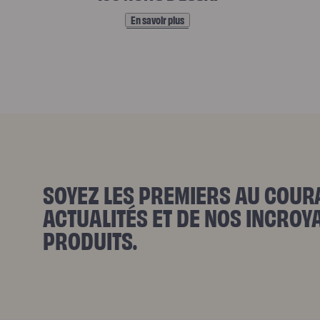
O
S
En savoir plus
E
N
G
A
SOYEZ LES PREMIERS AU COUR
G
ACTUALITÉS ET DE NOS INCRO
E
PRODUITS.
M
E