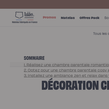
Ignorer et
passer au
contenu
Main
Promos
menu
Matelas
Promos
Matelas
Offres Pack
So
-
Matelas
NO
Hybride
Pack
Matelas
Hybride
Premium
Tous les 
Matelas
Hybride
Infinite
Matelas
Signature
Matelas
SOMMAIRE
Grand
Ours
Surmatelas
1. Réalisez une chambre parentale romanti
universel
2. Optez pour une chambre parentale cosy e
Surmatelas
en
3. Installez une ambiance zen et relax dan
DÉCORATION CH
laine
Offres
Pack
Pack
Lit
Confort
Pack
Lit
4
Étoiles