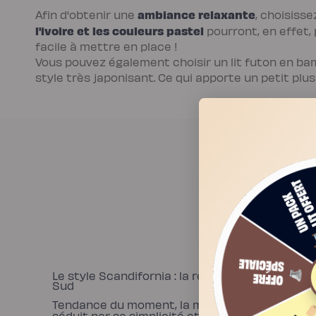
Protections
ambiance relaxante
Afin d'obtenir une
, choisiss
Protège
matelas
l'ivoire et les couleurs pastel
pourront, en effet,
imperméable
facile à mettre en place !
Protège
matelas
Vous pouvez également choisir un lit futon en ba
molleton
style très japonisant. Ce qui apporte un petit plus 
Protège
oreiller
Salon
Canapé
Canapé
d'angle
Canapé-
lit
Module
d'angle
Lot
de
coussins
Coloris
Ecru
Gris
Nuage
Bleu
Profond
Vert
Sauge
Le style Scandifornia : la rencontre du Nord et
Vert
Sud
Kaki
Terracotta
Tendance du moment, la mode Scandifornia
Gamme
séduit par sa simplicité et son ambiance