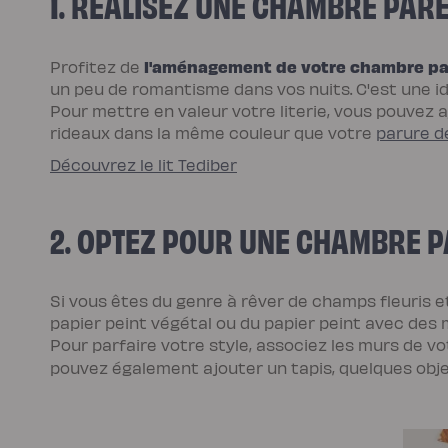
1. RÉALISEZ UNE CHAMBRE PAR
scandi
Lit
coffre
Lit
l'aménagement de votre chambre pa
Profitez de
en
bois
un peu de romantisme dans vos nuits. C'est une i
Lit
électrique
Pour mettre en valeur votre literie, vous pouvez a
Lit
rideaux dans la même couleur que votre
parure de
boxspring
Couettes
Découvrez le lit Tediber
et
oreillers
Couettes
et
oreillers
2. OPTEZ POUR UNE CHAMBRE P
Oreiller
incroyable
Oreiller
universel
Traversin
Si vous êtes du genre à rêver de champs fleuris e
Couette
tempérée
papier peint végétal ou du papier peint avec des m
Couette
Pour parfaire votre style, associez les murs de vo
tempérée
Plus
pouvez également ajouter un tapis, quelques obje
Couette
légère
Couette
légère
Plus
Couette