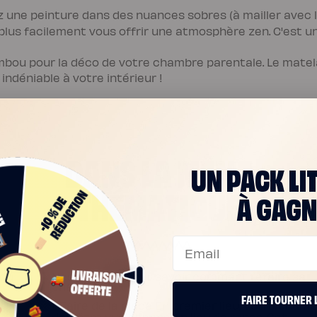
ez une peinture dans des nuances sobres (à mailler avec
 plus facilement vous offrir une atmosphère zen. C'est 
mbou pour la déco de votre chambre parentale. Le matel
indéniable à votre intérieur !
DANS LA MÊME
UN PACK LI
THÉMATIQUE
À GAGN
Email
 du
Nos astuces pour savoir comment refaire sa
chambre
FAIRE TOURNER 
1. Faire de la place En premier lieu, votre cham
doit être vue comme un lieu de repos. Cet