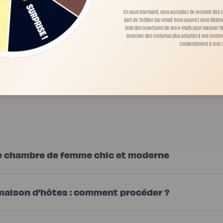
..
espace...
En vous inscrivant, vous acceptez de recevoir des
Lire la suite
part de Tediber par email. Vous pourrez vous désin
suivi des ouvertures de vos e-mails pour mesurer l
proposer des contenus plus adaptés à vos centres 
consentement à tout 
e chambre de femme chic et moderne
maison d’hôtes : comment procéder ?