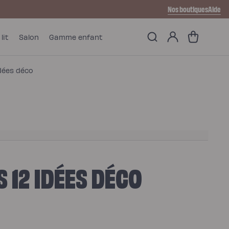
Nos boutiques
Aide
Mon
Panier
lit
Salon
Gamme enfant
compte
dées déco
 12 IDÉES DÉCO