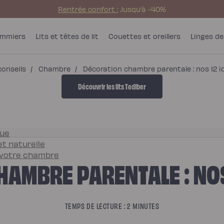
Rentrée confort :
Jusqu’à -40%
mmiers
Lits et têtes de lit
Couettes et oreillers
Linges de 
conseils
/
Chambre
/
Décoration chambre parentale : nos 12 i
Découvrir les lits Tediber
que
t naturelle
s votre chambre
AMBRE PARENTALE : NOS
TEMPS DE LECTURE : 2 MINUTES