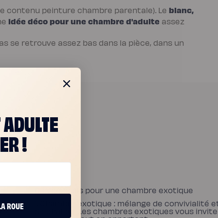
blanc,
 le contenu peinture chambre parentale). Le
idée déco pour une chambre d'adulte
une
assez
as se retrouve assez bas dans la pièce, dans un
T ADULTE
ER !
Des conseils pour une chambre exotique
1. Chambre exotique : mélange de convivialité e
LA ROUE
bre
de chaleur Les chambres exotiques vous invit