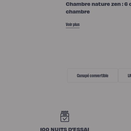
Chambre nature zen : 6 
de
lit
chambre
Voir plus
Canapé convertible
Li
N
100 NUITS D’ESSAI