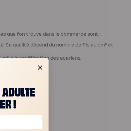
res que l'on trouve dans le commerce sont :
lité. Sa qualité dépend du nombre de fils au cm² et
limite la prolifération des acariens.
T ADULTE
ER !