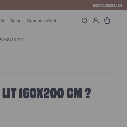
Nos boutiques
Aide
Mon
Panier
lit
Salon
Gamme enfant
compte
 160x200 cm ?
 LIT 160X200 CM ?