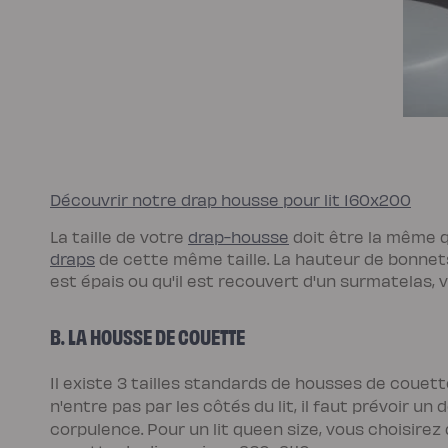
scandi
Lit
coffre
Lit
en
bois
Lit
électrique
Lit
boxspring
Couettes
et
oreillers
Couettes
Découvrir notre drap housse pour lit 160x200
et
oreillers
Oreiller
La taille de votre
drap-housse
doit être la même qu
incroyable
draps
de cette même taille. La hauteur de bonnets 
Oreiller
universel
est épais ou qu'il est recouvert d'un surmatelas, 
Traversin
Couette
tempérée
B. LA HOUSSE DE COUETTE
Couette
tempérée
Plus
Couette
Il existe 3 tailles standards de housses de couet
légère
Couette
n'entre pas par les côtés du lit, il faut prévoir 
légère
corpulence. Pour un lit queen size, vous choisir
Plus
Couette