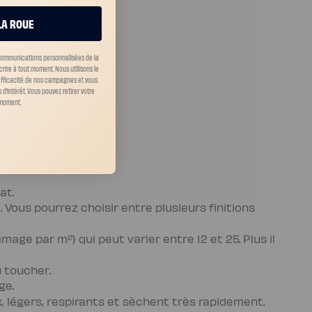
LA ROUE
 communications personnalisées de la
scrire à tout moment.
Nous utilisons le
’efficacité de nos campagnes et vous
d’intérêt. Vous pouvez retirer votre
moment.
at.
Vous pourrez choisir entre plusieurs finitions
age par m²) qui peut varier entre 12 et 25. Plus il
u toucher.
ge.
, légers, respirants et sèchent très rapidement.