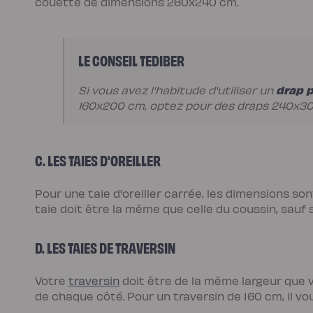
couette de dimensions 260x240 cm.
chaude
Protections
Protège
matelas
imperméable
Protège
LE CONSEIL TEDIBER
matelas
molleton
Protège
drap p
Si vous avez l'habitude d'utiliser un
oreiller
160x200 cm, optez pour des draps 240x30
Linges
de
lit
Parures
Housses
de
C. LES TAIES D'OREILLER
couette
Taies
d’oreiller
Pour une taie d'oreiller carrée, les dimensions 
Draps
Matières
taie doit être la même que celle du coussin, sauf 
Percale
de
coton
Gaze
D. LES TAIES DE TRAVERSIN
de
coton
Satin
Votre
traversin
doit être de la même largeur que 
de
coton
de chaque côté. Pour un traversin de 160 cm, il v
Lin
lavé