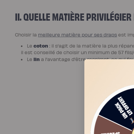
Protections
Protège
matelas
II. QUELLE MATIÈRE PRIVILÉGIER
imperméable
Protège
matelas
molleton
Protège
Choisir la
meilleure matière pour ses draps
est imp
oreiller
Salon
Canapé
coton
Le
: il s'agit de la matière la plus rép
Canapé
il est conseillé de choisir un minimum de 57 fils
d'angle
Canapé-
lin
Le
a l'avantage d'être respirant, ce qui fav
lit
Module
d'angle
Lot
de
coussins
Coloris
Ecru
Gris
Nuage
Bleu
Profond
Vert
Sauge
Vert
Kaki
Terracotta
Gamme