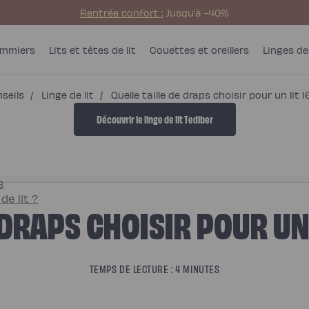
Rentrée confort :
Jusqu’à -40%
mmiers
Lits et têtes de lit
Couettes et oreillers
Linges de 
nseils
/
Linge de lit
/
Quelle taille de draps choisir pour un lit
Découvrir le linge de lit Tediber
s
de lit ?
 DRAPS CHOISIR POUR UN
TEMPS DE LECTURE : 4 MINUTES