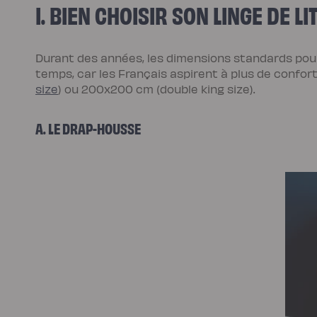
I. BIEN CHOISIR SON LINGE DE 
Pack
Lit
5
Étoiles
Pack
Durant des années, les dimensions standards po
Lit
Coffre
temps, car les Français aspirent à plus de confort.
5
Étoiles
size
) ou 200x200 cm (double king size).
Sommiers
Sommier
à
A. LE DRAP-HOUSSE
lattes
Sommier
tapissier
Sommier
coffre
Sommier
boxspring
Sommier
en
bois
Sommier
électrique
Lits
et
têtes
de
lit
Lit
tapissier
Lit