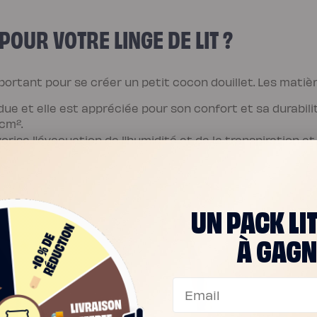
 POUR VOTRE LINGE DE LIT ?
ortant pour se créer un petit cocon douillet. Les matiè
andue et elle est appréciée pour son confort et sa durabi
/cm².
orise l'évacuation de l'humidité et de la transpiration et 
UN PACK LI
À GAGN
Email