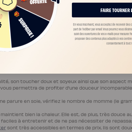
FAIRE TOURNER 
En vous inscrivant, vous acceptez de recevoir des
part de Tediber par email. Vous pourrez vous désin
suivi des ouvertures de vos e-mails pour mesurer l
proposer des contenus plus adaptés à vos centres 
consentement à tout 
lité, son toucher doux et soyeux ainsi que son aspect m
vous permettra de profiter d'une douceur incomparable. 
une parure en soie, vérifiez le nombre de momme (le gramm
 maintient bien la chaleur. Elle est, de plus, très douce a
 faciles à entretenir et de ne pas nécessiter de repassa
ter
sont très accessibles en termes de prix. Ils sont doux