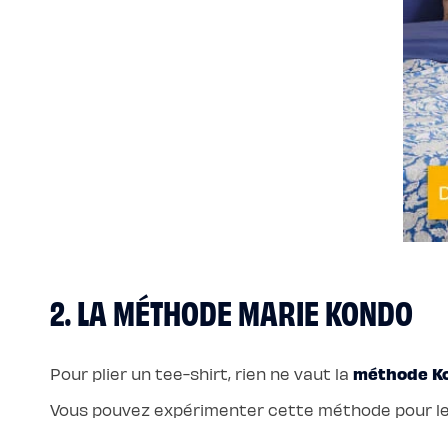
Protections
Protège
matelas
imperméable
Protège
matelas
molleton
Protège
oreiller
Salon
Canapé
Canapé
d'angle
Canapé-
lit
Module
d'angle
Lot
de
coussins
Coloris
2. LA MÉTHODE MARIE KONDO
Ecru
Gris
Nuage
Bleu
Profond
méthode Ko
Pour plier un tee-shirt, rien ne vaut la
Vert
Sauge
Vert
Vous pouvez expérimenter cette méthode pour le
Kaki
Terracotta
Gamme