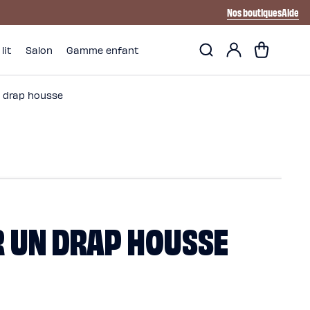
Nos boutiques
Aide
Mon
Panier
lit
Salon
Gamme enfant
compte
 drap housse
R UN DRAP HOUSSE