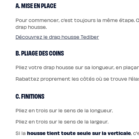
enfant
A. MISE EN PLACE
Matelas
Matelas
bébé
Pour commencer, c’est toujours la même étape. 
(dès
la
drap housse.
naissance)
Matelas
Découvrez le drap housse Tediber
enfant
&
ado
B. PLIAGE DES COINS
(dès
3
ans)
Lits
Pliez votre drap housse sur sa longueur, en plaça
Lit
bébé
Lit
Rabattez proprement les côtés où se trouve l'éla
à
lattes
enfant
C. FINITIONS
Lit
coffre
enfant
Lit
Pliez en trois sur le sens de la longueur.
en
bois
enfant
Pliez en trois sur le sens de la largeur.
Accessoires
de
housse tient toute seule sur la verticale
Si la
, c
literie
Linges