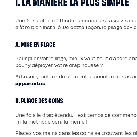
1. LA MANIÈRE LA PLUS SIMPLE
scandi
Lit
coffre
Lit
Une fois cette méthode connue, il est assez simp
en
bois
d'être bien installé. De cette façon, le pliage devie
Lit
électrique
Lit
boxspring
A. MISE EN PLACE
Couettes
et
oreillers
Pour plier votre linge, mieux vaut tout d'abord ch
Couettes
et
pour y déployer votre drap housse ?
oreillers
Oreiller
Si besoin, mettez de côté votre couette et vos or
incroyable
Oreiller
apparentes
.
universel
Traversin
Couette
tempérée
B. PLIAGE DES COINS
Couette
tempérée
Plus
Une fois le drap étendu, il est temps de commenc
Couette
légère
lin, la méthode sera la même !
Couette
légère
Plus
Placez vos mains dans les coins se trouvant les pl
Couette