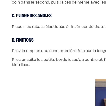
coin dans le second, puis faites de même avec les
chaude
Protections
Protège
matelas
C. PLIAGE DES ANGLES
imperméable
Protège
matelas
molleton
Placez les rabats élastiqués à l'intérieur du drap, 
Protège
oreiller
Linges
D. FINITIONS
de
lit
Parures
Housses
Pliez le drap en deux une première fois sur la long
de
couette
Taies
Pliez ensuite les petits bords jusqu'au centre et 
d’oreiller
bien lisse.
Draps
Matières
Percale
de
coton
Gaze
de
coton
Satin
de
coton
Lin
lavé