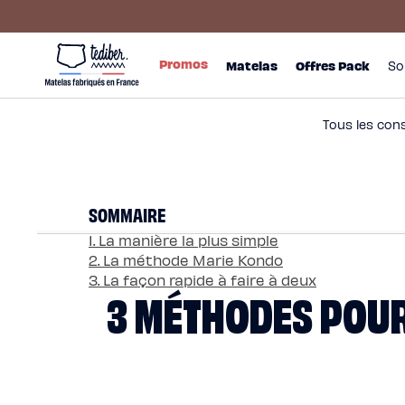
Ignorer et
passer au
contenu
Main
Promos
menu
Matelas
Promos
Matelas
Offres Pack
So
-
Matelas
NO
Hybride
Pack
Matelas
Hybride
Premium
Tous les con
Matelas
Hybride
Infinite
Matelas
Signature
Matelas
SOMMAIRE
Grand
Ours
Surmatelas
1. La manière la plus simple
universel
2. La méthode Marie Kondo
Surmatelas
en
3. La façon rapide à faire à deux
3 MÉTHODES POUR
laine
Offres
Pack
Pack
Lit
Confort
Pack
Lit
4
Étoiles