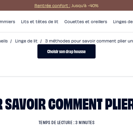
Rentrée confort :
Jusqu’à -40%
mmiers
Lits et têtes de lit
Couettes et oreillers
Linges de 
seils
/
Linge de lit
/
3 méthodes pour savoir comment plier un
Choisir son drap housse
 SAVOIR COMMENT PLIE
TEMPS DE LECTURE : 3 MINUTES