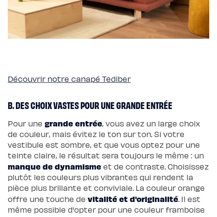
chaude
Protections
Protège
matelas
imperméable
Protège
matelas
molleton
Protège
oreiller
Linges
Découvrir notre canapé Tediber
de
lit
Parures
Housses
B. DES CHOIX VASTES POUR UNE GRANDE ENTRÉE
de
couette
Taies
grande entrée
Pour une
, vous avez un large choix
d’oreiller
de couleur, mais évitez le ton sur ton. Si votre
Draps
Matières
vestibule est sombre, et que vous optez pour une
Percale
de
teinte claire, le résultat sera toujours le même : un
coton
manque de dynamisme
et de contraste. Choisissez
Gaze
de
plutôt les couleurs plus vibrantes qui rendent la
coton
pièce plus brillante et conviviale. La couleur orange
Satin
de
vitalité et d'originalité
offre une touche de
. Il est
coton
Lin
même possible d'opter pour une couleur framboise
lavé