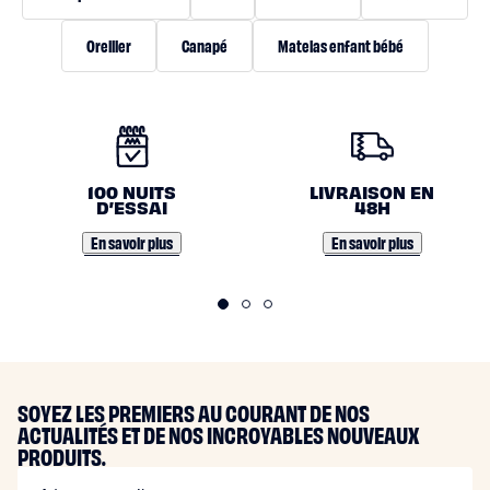
Oreiller
Canapé
Matelas enfant bébé
N
O
100 NUITS
LIVRAISON EN
S
D’ESSAI
48H
E
En savoir plus
En savoir plus
N
G
A
G
E
SOYEZ LES PREMIERS AU COURANT DE NOS
ACTUALITÉS ET DE NOS INCROYABLES NOUVEAUX
M
PRODUITS.