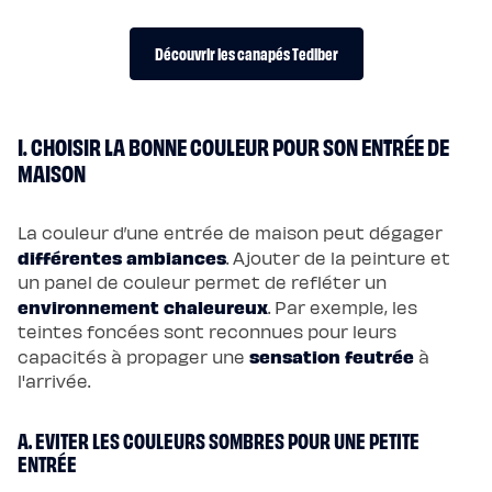
Pack
Lit
5
Découvrir les canapés Tediber
Étoiles
Pack
Lit
Coffre
5
Étoiles
I. CHOISIR LA BONNE COULEUR POUR SON ENTRÉE DE
Sommiers
Sommier
MAISON
à
lattes
Sommier
tapissier
La couleur d’une entrée de maison peut dégager
Sommier
différentes ambiances
. Ajouter de la peinture et
coffre
Sommier
un panel de couleur permet de refléter un
boxspring
Sommier
environnement chaleureux
. Par exemple, les
en
teintes foncées sont reconnues pour leurs
bois
Sommier
sensation feutrée
capacités à propager une
à
électrique
l'arrivée.
Lits
et
têtes
de
A. EVITER LES COULEURS SOMBRES POUR UNE PETITE
lit
Lit
ENTRÉE
tapissier
Lit