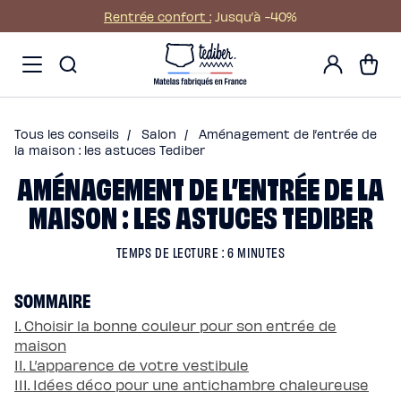
Ignorer et passer au
Rentrée confort :
Jusqu’à -40%
contenu
Main
Promos
Mon
menu
Matelas
Panier
compte
-
Matelas
NO
Hybride
Pack
Matelas
Hybride
Premium
Tous les conseils
/
Salon
/
Aménagement de l’entrée de
Matelas
Hybride
la maison : les astuces Tediber
Infinite
AMÉNAGEMENT DE L’ENTRÉE DE LA
Matelas
Signature
Matelas
MAISON : LES ASTUCES TEDIBER
Grand
Ours
Surmatelas
universel
TEMPS DE LECTURE : 6 MINUTES
Surmatelas
en
laine
SOMMAIRE
Offres
Pack
Pack
I. Choisir la bonne couleur pour son entrée de
Lit
maison
Confort
Pack
II. L’apparence de votre vestibule
Lit
III. Idées déco pour une antichambre chaleureuse
4
Étoiles