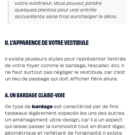
votre extérieur. Vous pouvez joindre
enfant
Matelas
quelques plantes pour une entrée
Matelas
accueillante sans trop surcharger la déco.
bébé
(dès
la
naissance)
Matelas
enfant
II. L’APPARENCE DE VOTRE VESTIBULE
&
ado
(dès
3
ans)
Il existe plusieurs styles pour représenter l'entrée
Lits
de votre foyer comme le bardage, l'escalier, etc. Il
Lit
bébé
ne faut surtout pas négliger le vestibule, car c’est
Lit
un lieu de passage qui doit afficher fière allure.
à
lattes
enfant
Lit
A. UN BARDAGE CLAIRE-VOIE
coffre
enfant
Lit
bardage
Ce type de
est caractérisé par de fins
en
tasseaux légèrement espacés les uns des autres.
bois
enfant
Un aménagement ultra-design, car il a un aspect
Accessoires
de
qui laisse passer la luminosité tout en étant léger,
literie
géométrique et reflétant de l'originalité. Il existe
Linges