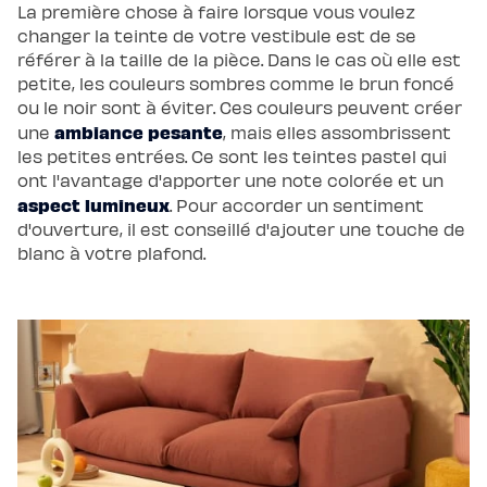
La première chose à faire lorsque vous voulez
scandi
Lit
changer la teinte de votre vestibule est de se
coffre
Lit
référer à la taille de la pièce. Dans le cas où elle est
en
petite, les couleurs sombres comme le brun foncé
bois
Lit
ou le noir sont à éviter. Ces couleurs peuvent créer
électrique
ambiance pesante
une
, mais elles assombrissent
Lit
boxspring
les petites entrées. Ce sont les teintes pastel qui
Couettes
ont l'avantage d'apporter une note colorée et un
et
oreillers
aspect lumineux
. Pour accorder un sentiment
Couettes
et
d'ouverture, il est conseillé d'ajouter une touche de
oreillers
blanc à votre plafond.
Oreiller
incroyable
Oreiller
universel
Traversin
Couette
tempérée
Couette
tempérée
Plus
Couette
légère
Couette
légère
Plus
Couette