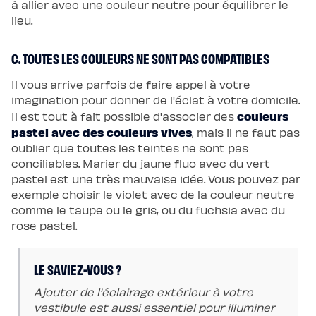
à allier avec une couleur neutre pour équilibrer le
Protections
Protège
lieu.
matelas
imperméable
Protège
C. TOUTES LES COULEURS NE SONT PAS COMPATIBLES
matelas
molleton
Protège
Il vous arrive parfois de faire appel à votre
oreiller
Salon
imagination pour donner de l'éclat à votre domicile.
Canapé
couleurs
Il est tout à fait possible d'associer des
Canapé
d'angle
pastel avec des couleurs vives
, mais il ne faut pas
Canapé-
lit
oublier que toutes les teintes ne sont pas
Module
conciliables. Marier du jaune fluo avec du vert
d'angle
Lot
pastel est une très mauvaise idée. Vous pouvez par
de
exemple choisir le violet avec de la couleur neutre
coussins
Coloris
comme le taupe ou le gris, ou du fuchsia avec du
Ecru
rose pastel.
Gris
Nuage
Bleu
Profond
Vert
LE SAVIEZ-VOUS ?
Sauge
Vert
Ajouter de l'éclairage extérieur à votre
Kaki
Terracotta
vestibule est aussi essentiel pour illuminer
Gamme