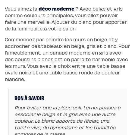
enfant
Matelas
déco moderne
Vous aimez la
? Avec beige et gris
Matelas
comme couleurs principales, vous allez pouvoir
bébé
(dès
faire une merveille. Ajouter du blanc pour apporter
la
de la luminosité à votre salon.
naissance)
Matelas
enfant
Commencez par peindre les murs en beige et y
&
ado
accrocher des tableaux en beige, gris et blanc. Pour
(dès
l’ameublement, un canapé moderne en gris avec
3
ans)
des coussins blancs est en parfaite harmonie avec
Lits
les murs. Vous avez le choix entre une table basse
Lit
bébé
ovale noire et une table basse ronde de couleur
Lit
blanche.
à
lattes
enfant
Lit
coffre
BON À SAVOIR
enfant
Lit
Pour éviter que la pièce soit terne, pensez à
en
bois
associer le beige et le gris avec une autre
enfant
couleur. Le blanc apporte de l’éclat, une
Accessoires
de
teinte vive, du dynamisme et les tonalités
literie
sombres de la classe.
Linges