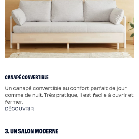
Protections
Protège
matelas
imperméable
Protège
matelas
molleton
Protège
oreiller
Salon
Canapé
Canapé
d'angle
Canapé-
lit
Module
d'angle
CANAPÉ CONVERTIBLE
Lot
de
coussins
Un canapé convertible au confort parfait de jour
Coloris
Ecru
comme de nuit. Très pratique, il est facile à ouvrir et
Gris
fermer.
Nuage
Bleu
DÉCOUVRIR
Profond
Vert
Sauge
Vert
3. UN SALON MODERNE
Kaki
Terracotta
Gamme