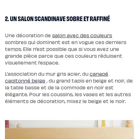
chaude
Protections
Protège
matelas
2. UN SALON SCANDINAVE SOBRE ET RAFFINÉ
imperméable
Protège
matelas
molleton
Une décoration de
salon avec des couleurs
Protège
sombres qui dominent est en vogue ces derniers
oreiller
Linges
temps. Elle n’est possible que si vous avez une
de
grande pièce parce que ces couleurs réduisent
lit
Parures
visuellement l’espace.
Housses
de
couette
L’association du mur gris acier, du
canapé
Taies
capitonné beige
, du grand tapis en beige et noir, de
d’oreiller
Draps
la table basse et de la commode en noir est
Matières
élégante. Pour les coussins, les vases et les autres
Percale
de
éléments de décoration, mixez le beige et le noir.
coton
Gaze
de
coton
Satin
de
coton
Lin
lavé