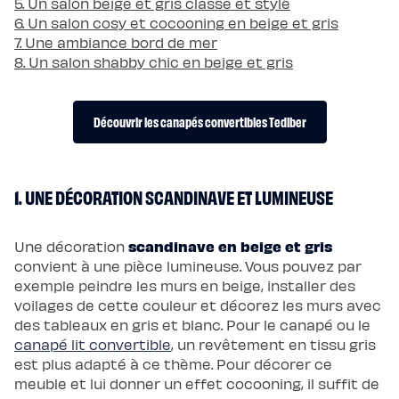
5. Un salon beige et gris classe et stylé
Pack
6. Un salon cosy et cocooning en beige et gris
Lit
5
7. Une ambiance bord de mer
Étoiles
Pack
8. Un salon shabby chic en beige et gris
Lit
Coffre
5
Étoiles
Découvrir les canapés convertibles Tediber
Sommiers
Sommier
à
lattes
Sommier
tapissier
1. UNE DÉCORATION SCANDINAVE ET LUMINEUSE
Sommier
coffre
Sommier
boxspring
scandinave en beige et gris
Une décoration
Sommier
en
convient à une pièce lumineuse. Vous pouvez par
bois
Sommier
exemple peindre les murs en beige, installer des
électrique
voilages de cette couleur et décorez les murs avec
Lits
et
des tableaux en gris et blanc. Pour le canapé ou le
têtes
canapé lit convertible
, un revêtement en tissu gris
de
lit
est plus adapté à ce thème. Pour décorer ce
Lit
meuble et lui donner un effet cocooning, il suffit de
tapissier
Lit