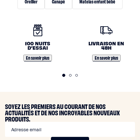
Oreiller
Canapé
Matelas enfant bébé
N
O
100 NUITS
LIVRAISON EN
S
D’ESSAI
48H
E
En savoir plus
En savoir plus
N
G
A
G
E
SOYEZ LES PREMIERS AU COURANT DE NOS
ACTUALITÉS ET DE NOS INCROYABLES NOUVEAUX
M
PRODUITS.
E
Adresse email
N