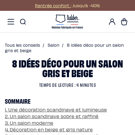
Ignorer et passer au
Rentrée confort :
Jusqu’à -40%
contenu
Main
Promos
Mon
menu
Matelas
Panier
compte
-
Matelas
NO
Hybride
Pack
Matelas
Hybride
Premium
Tous les conseils
/
Salon
/
8 idées déco pour un salon
Matelas
Hybride
gris et beige
Infinite
8 IDÉES DÉCO POUR UN SALON
Matelas
Signature
Matelas
GRIS ET BEIGE
Grand
Ours
Surmatelas
universel
TEMPS DE LECTURE : 4 MINUTES
Surmatelas
en
laine
SOMMAIRE
Offres
Pack
Pack
1. Une décoration scandinave et lumineuse
Lit
2. Un salon scandinave sobre et raffiné
Confort
Pack
3. Un salon moderne
Lit
4. Décoration en beige et gris nature
4
Étoiles