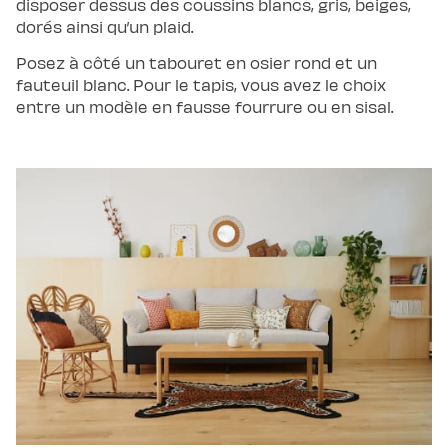
disposer dessus des coussins blancs, gris, beiges,
scandi
Lit
dorés ainsi qu’un plaid.
coffre
Lit
Posez à côté un tabouret en osier rond et un
en
bois
fauteuil blanc. Pour le tapis, vous avez le choix
Lit
entre un modèle en fausse fourrure ou en sisal.
électrique
Lit
boxspring
Couettes
et
oreillers
Couettes
et
oreillers
Oreiller
incroyable
Oreiller
universel
Traversin
Couette
tempérée
Couette
tempérée
Plus
Couette
légère
Couette
légère
Plus
Couette