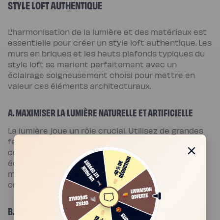
STYLE LOFT AUTHENTIQUE
L'harmonisation de la lumière et des matériaux est
essentielle pour créer un style loft authentique. Les
murs en briques et les hauts plafonds typiques du
style loft se marient parfaitement avec un
éclairage soigneusement choisi pour mettre en
valeur ces éléments architecturaux.
A. MAXIMISER LA LUMIÈRE NATURELLE ET ARTIFICIELLE
La lumière joue un rôle crucial. Utilisez de grandes
fenêtres pour maximiser la lumière naturelle et
complétez avec des luminaires industriels pour un
éclairage artificiel adapté. Les suspensions
métalliques, les lampes sur rail ou les projecteurs
orientables sont des choix parfaits pour ce style.
B. UTILISATION DE MATÉRIAUX BRUTS ET NATURELS