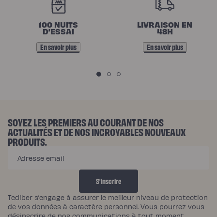
N
O
100 NUITS
LIVRAISON EN
S
D’ESSAI
48H
E
En savoir plus
En savoir plus
N
G
A
G
E
SOYEZ LES PREMIERS AU COURANT DE NOS
ACTUALITÉS ET DE NOS INCROYABLES NOUVEAUX
M
PRODUITS.
E
Adresse email
N
T
S'inscrire
S
Tediber s’engage à assurer le meilleur niveau de protection
de vos données à caractère personnel. Vous pourrez vous
désinscrire de nos communications à tout moment.