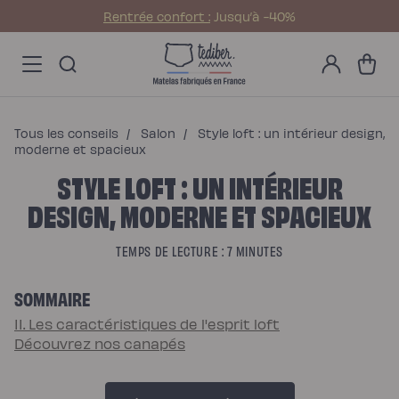
Ignorer et passer au
Rentrée confort :
Jusqu’à -40%
contenu
Main
Promos
Mon
menu
Matelas
Panier
compte
-
Matelas
NO
Hybride
Pack
Matelas
Hybride
Premium
Tous les conseils
/
Salon
/
Style loft : un intérieur design,
Matelas
Hybride
moderne et spacieux
Infinite
STYLE LOFT : UN INTÉRIEUR
Matelas
Signature
Matelas
DESIGN, MODERNE ET SPACIEUX
Grand
Ours
Surmatelas
universel
TEMPS DE LECTURE : 7 MINUTES
Surmatelas
en
laine
SOMMAIRE
Offres
Pack
Pack
II. Les caractéristiques de l'esprit loft
Lit
Découvrez nos canapés
Confort
Pack
Lit
4
Étoiles