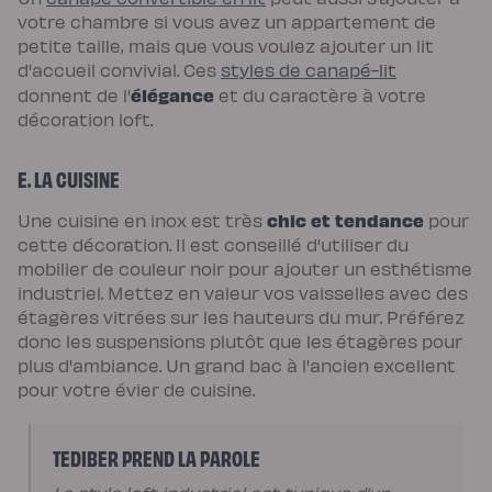
enfant
votre chambre si vous avez un appartement de
Matelas
Matelas
petite taille, mais que vous voulez ajouter un lit
bébé
d'accueil convivial. Ces
styles de canapé-lit
(dès
la
élégance
donnent de l'
et du caractère à votre
naissance)
décoration loft.
Matelas
enfant
&
ado
E. LA CUISINE
(dès
3
ans)
chic et tendance
Une cuisine en inox est très
pour
Lits
Lit
cette décoration. Il est conseillé d'utiliser du
bébé
mobilier de couleur noir pour ajouter un esthétisme
Lit
à
industriel. Mettez en valeur vos vaisselles avec des
lattes
étagères vitrées sur les hauteurs du mur. Préférez
enfant
Lit
donc les suspensions plutôt que les étagères pour
coffre
plus d'ambiance. Un grand bac à l'ancien excellent
enfant
Lit
pour votre évier de cuisine.
en
bois
enfant
Accessoires
TEDIBER PREND LA PAROLE
de
literie
Linges