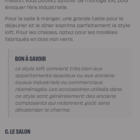
maison. Vous pouvez ajouter de l'horloge XXL pour
chaude
évoquer l'ère industrielle.
Protections
Protège
matelas
Pour la salle à manger, une grande table pour le
imperméable
déjeuner et le dîner exprime parfaitement le style
Protège
matelas
loft. Pour les chaises, optez pour les modèles
molleton
Protège
fabriqués en bois non verni.
oreiller
Linges
de
lit
BON À SAVOIR
Parures
Housses
Le style loft convient très bien aux
de
couette
appartements spacieux ou aux anciens
Taies
locaux industriels ou commerciaux
d’oreiller
Draps
réaménagés. Les accessoires utilisés dans
Matières
Percale
ce style sont généralement des anciens
de
composants qui redonnent goût sans
coton
Gaze
dévaloriser le charme.
de
coton
Satin
de
C. LE SALON
coton
Lin
lavé