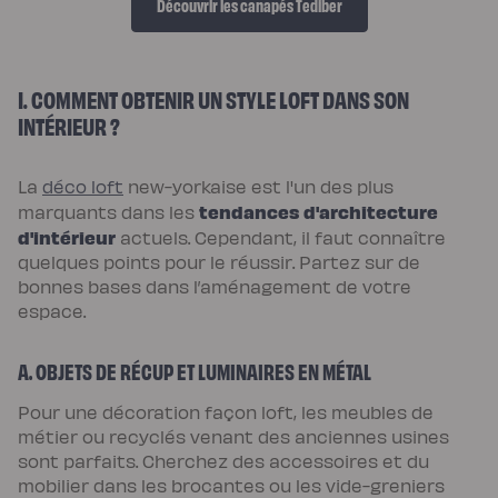
Découvrir les canapés Tediber
Pack
Lit
5
Étoiles
Pack
Lit
I. COMMENT OBTENIR UN STYLE LOFT DANS SON
Coffre
INTÉRIEUR ?
5
Étoiles
Sommiers
Sommier
à
La
déco loft
new-yorkaise est l'un des plus
lattes
tendances d'architecture
marquants dans les
Sommier
tapissier
d'intérieur
actuels. Cependant, il faut connaître
Sommier
quelques points pour le réussir. Partez sur de
coffre
Sommier
bonnes bases dans l’aménagement de votre
boxspring
Sommier
espace.
en
bois
Sommier
A. OBJETS DE RÉCUP ET LUMINAIRES EN MÉTAL
électrique
Lits
et
Pour une décoration façon loft, les meubles de
têtes
de
métier ou recyclés venant des anciennes usines
lit
sont parfaits. Cherchez des accessoires et du
Lit
tapissier
mobilier dans les brocantes ou les vide-greniers
Lit