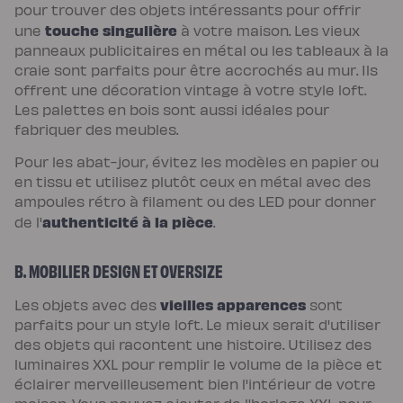
pour trouver des objets intéressants pour offrir
scandi
Lit
touche singulière
une
à votre maison. Les vieux
coffre
Lit
panneaux publicitaires en métal ou les tableaux à la
en
craie sont parfaits pour être accrochés au mur. Ils
bois
Lit
offrent une décoration vintage à votre style loft.
électrique
Les palettes en bois sont aussi idéales pour
Lit
boxspring
fabriquer des meubles.
Couettes
et
Pour les abat-jour, évitez les modèles en papier ou
oreillers
Couettes
en tissu et utilisez plutôt ceux en métal avec des
et
oreillers
ampoules rétro à filament ou des LED pour donner
Oreiller
authenticité à la pièce
de l'
.
incroyable
Oreiller
universel
Traversin
B. MOBILIER DESIGN ET OVERSIZE
Couette
tempérée
Couette
vieilles apparences
Les objets avec des
sont
tempérée
parfaits pour un style loft. Le mieux serait d'utiliser
Plus
Couette
des objets qui racontent une histoire. Utilisez des
légère
Couette
luminaires XXL pour remplir le volume de la pièce et
légère
éclairer merveilleusement bien l'intérieur de votre
Plus
Couette