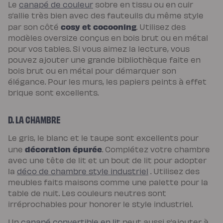
Le
canapé de couleur
sobre en tissu ou en cuir
Protections
Protège
s’allie très bien avec des fauteuils du même style
matelas
cosy et cocooning
par son côté
. Utilisez des
imperméable
Protège
modèles oversize conçus en bois brut ou en métal
matelas
molleton
pour vos tables. Si vous aimez la lecture, vous
Protège
pouvez ajouter une grande bibliothèque faite en
oreiller
Salon
bois brut ou en métal pour démarquer son
Canapé
élégance. Pour les murs, les papiers peints à effet
Canapé
d'angle
brique sont excellents.
Canapé-
lit
Module
d'angle
D. LA CHAMBRE
Lot
de
Le gris, le blanc et le taupe sont excellents pour
coussins
Coloris
décoration épurée
une
. Complétez votre chambre
Ecru
Gris
avec une tête de lit et un bout de lit pour adopter
Nuage
la
déco de chambre style industriel
. Utilisez des
Bleu
Profond
meubles faits maisons comme une palette pour la
Vert
table de nuit. Les couleurs neutres sont
Sauge
Vert
irréprochables pour honorer le style industriel.
Kaki
Terracotta
Un
canapé convertible en lit
peut aussi s’ajouter à
Gamme