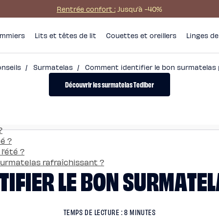
Rentrée confort :
Jusqu’à -40%
mmiers
Lits et têtes de lit
Couettes et oreillers
Linges de 
onseils
/
Surmatelas
/
Comment identifier le bon surmatelas p
Découvrir les surmatelas Tediber
?
té ?
l’été ?
surmatelas rafraîchissant ?
IFIER LE BON SURMATELA
TEMPS DE LECTURE : 8 MINUTES