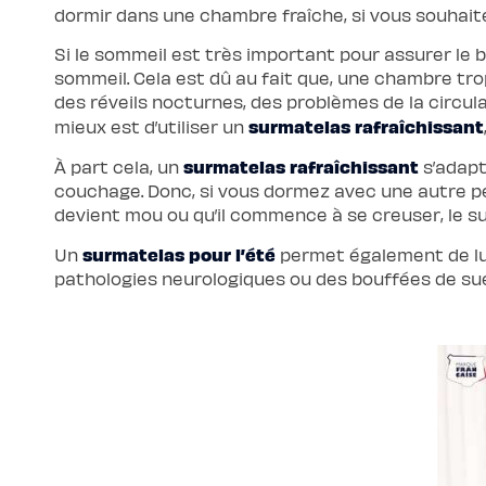
scandi
dormir dans une chambre fraîche, si vous souhai
Lit
coffre
Si le sommeil est très important pour assurer le b
Lit
en
sommeil. Cela est dû au fait que, une chambre tr
bois
des réveils nocturnes, des problèmes de la circul
Lit
électrique
surmatelas rafraîchissant
mieux est d’utiliser un
Lit
boxspring
Couettes
surmatelas rafraîchissant
À part cela, un
s’adapt
et
couchage. Donc, si vous dormez avec une autre per
oreillers
Couettes
devient mou ou qu’il commence à se creuser, le s
et
oreillers
surmatelas pour l’été
Un
permet également de lut
Oreiller
incroyable
pathologies neurologiques ou des bouffées de s
Oreiller
universel
Traversin
Couette
tempérée
Couette
tempérée
Plus
Couette
légère
Couette
légère
Plus
Couette