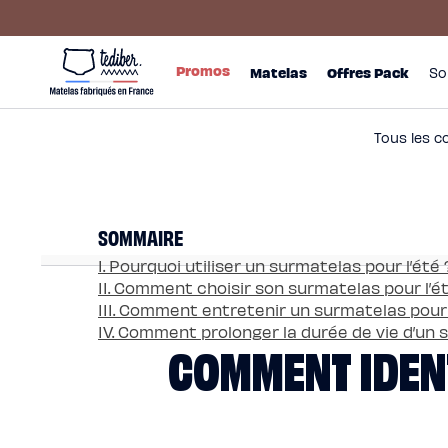
Ignorer et
passer au
contenu
Main
Promos
menu
Matelas
Promos
Matelas
Offres Pack
So
-
Matelas
NO
Hybride
Pack
Matelas
Hybride
Premium
Tous les c
Matelas
Hybride
Infinite
Matelas
Signature
Matelas
SOMMAIRE
Grand
Ours
Surmatelas
I. Pourquoi utiliser un surmatelas pour l’été 
universel
II. Comment choisir son surmatelas pour l’é
Surmatelas
en
III. Comment entretenir un surmatelas pour 
laine
IV. Comment prolonger la durée de vie d’un 
Offres
COMMENT IDENT
Pack
Pack
Lit
Confort
Pack
Lit
4
Étoiles