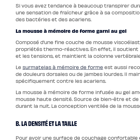
de
Si vous avez tendance à beaucoup transpirer durant
lit
une sensation de fraîcheur grâce à sa composition 
des bactéries et des acariens.
La mousse à mémoire de forme garni au gel
Composé d’une fine couche de mousse viscoélasti
propriétés thermo-réactives. En effet, il soutien
et les tensions, et maintient la colonne vertébrale
Le
surmatelas à mémoire de forme
est aussi reco
de douleurs dorsales ou de jambes lourdes. Il main
spécifiquement contre les acariens.
La mousse à mémoire de forme infusée au gel amél
mousse haute densité. Source de bien-être et de c
durant la nuit. La conception ventilée de la mousse
B. LA DENSITÉ ET LA TAILLE
Pour avoir une surface de couchage confortable et 