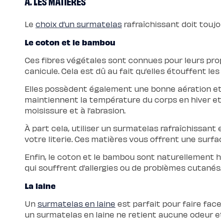
A. LES MATIÈRES
Protections
Protège
matelas
Le
choix d’un surmatelas
rafraîchissant doit toujo
imperméable
Protège
matelas
Le coton et le bambou
molleton
Protège
Ces fibres végétales sont connues pour leurs prop
oreiller
Salon
canicule. Cela est dû au fait qu’elles étouffent l
Canapé
Canapé
d'angle
Elles possèdent également une bonne aération et 
Canapé-
maintiennent la température du corps en hiver et le
lit
Module
moisissure et à l’abrasion.
d'angle
Lot
À part cela, utiliser un surmatelas rafraîchissan
de
coussins
votre literie. Ces matières vous offrent une surf
Coloris
Ecru
Enfin, le coton et le bambou sont naturellement h
Gris
Nuage
qui souffrent d’allergies ou de problèmes cutanés
Bleu
Profond
Vert
La laine
Sauge
Vert
Un
surmatelas en laine
est parfait pour faire face
Kaki
Terracotta
un surmatelas en laine ne retient aucune odeur et 
Gamme