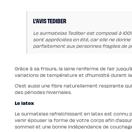
enfant
Matelas
Matelas
bébé
L’AVIS TEDIBER
(dès
la
naissance)
Matelas
Le surmatelas Tediber est composé à 100% 
enfant
sont appréciées en été, car elle ne donne p
&
ado
parfaitement aux personnes fragiles de p
(dès
3
ans)
Lits
Lit
Grâce à sa frisure, la laine renferme de l’air jusq
bébé
Lit
variations de température et d’humidité durant la 
à
lattes
C’est aussi une fibre naturellement respirante qu
enfant
Lit
des périodes hivernales.
coffre
enfant
Lit
Le latex
en
bois
Le surmatelas rafraîchissant en latex est connu po
enfant
Accessoires
venir épouser la forme de votre corps afin d’assur
de
sommeil et une bonne indépendance de couchage
literie
Linges