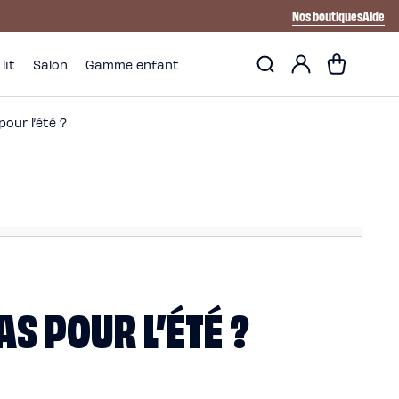
Nos boutiques
Aide
Mon
Panier
lit
Salon
Gamme enfant
compte
our l’été ?
S POUR L’ÉTÉ ?