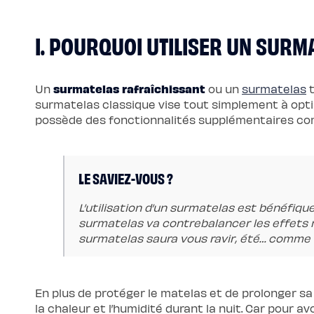
Pack
Lit
5
I. POURQUOI UTILISER UN SURMA
Étoiles
Pack
Lit
Coffre
5
Étoiles
surmatelas rafraîchissant
Un
ou un
surmatelas
t
Sommiers
surmatelas classique vise tout simplement à optim
Sommier
à
possède des fonctionnalités supplémentaires comme
lattes
Sommier
tapissier
Sommier
coffre
LE SAVIEZ-VOUS ?
Sommier
boxspring
Sommier
en
L’utilisation d’un surmatelas est bénéfique
bois
surmatelas va contrebalancer les effets n
Sommier
électrique
surmatelas saura vous ravir, été… comme 
Lits
et
têtes
de
lit
En plus de protéger le matelas et de prolonger sa 
Lit
tapissier
la chaleur et l’humidité durant la nuit. Car pour a
Lit