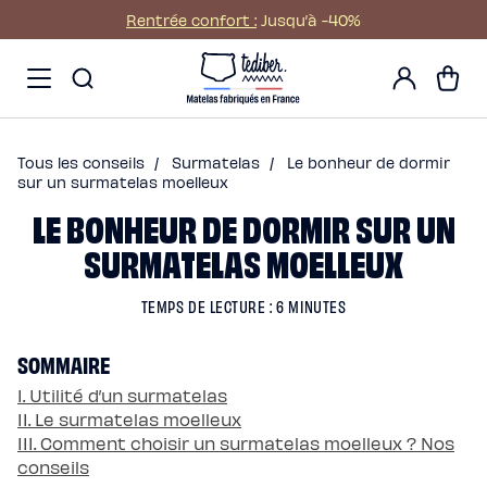
Ignorer et passer au
Rentrée confort :
Jusqu’à -40%
contenu
Main
Promos
Mon
menu
Matelas
Panier
compte
-
Matelas
NO
Hybride
Pack
Matelas
Hybride
Premium
Tous les conseils
/
Surmatelas
/
Le bonheur de dormir
Matelas
Hybride
sur un surmatelas moelleux
Infinite
LE BONHEUR DE DORMIR SUR UN
Matelas
Signature
Matelas
SURMATELAS MOELLEUX
Grand
Ours
Surmatelas
universel
TEMPS DE LECTURE : 6 MINUTES
Surmatelas
en
laine
SOMMAIRE
Offres
Pack
Pack
I. Utilité d’un surmatelas
Lit
II. Le surmatelas moelleux
Confort
Pack
III. Comment choisir un surmatelas moelleux ? Nos
Lit
conseils
4
Étoiles