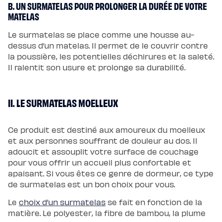
B. UN SURMATELAS POUR PROLONGER LA DURÉE DE VOTRE
Protections
Protège
MATELAS
matelas
imperméable
Protège
Le surmatelas se place comme une housse au-
matelas
dessus d’un matelas. Il permet de le couvrir contre
molleton
Protège
la poussière, les potentielles déchirures et la saleté.
oreiller
Il ralentit son usure et prolonge sa durabilité.
Salon
Canapé
Canapé
d'angle
Canapé-
II. LE SURMATELAS MOELLEUX
lit
Module
d'angle
Lot
Ce produit est destiné aux amoureux du moelleux
de
coussins
et aux personnes souffrant de douleur au dos. Il
Coloris
adoucit et assouplit votre surface de couchage
Ecru
Gris
pour vous offrir un accueil plus confortable et
Nuage
Bleu
apaisant. Si vous êtes ce genre de dormeur, ce type
Profond
de surmatelas est un bon choix pour vous.
Vert
Sauge
Vert
Le
choix d’un surmatelas
se fait en fonction de la
Kaki
matière. Le polyester, la fibre de bambou, la plume
Terracotta
Gamme