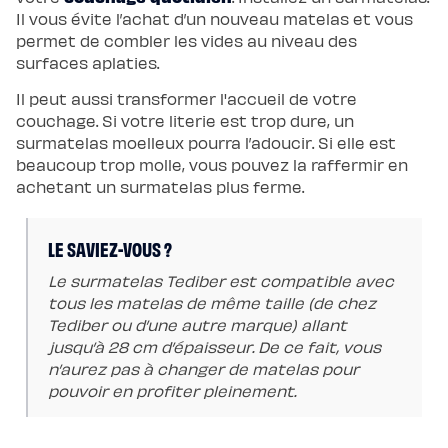
chaude
Il vous évite l’achat d’un nouveau matelas et vous
Protections
Protège
permet de combler les vides au niveau des
matelas
surfaces aplaties.
imperméable
Protège
matelas
Il peut aussi transformer l'accueil de votre
molleton
couchage. Si votre literie est trop dure, un
Protège
oreiller
surmatelas moelleux pourra l’adoucir. Si elle est
Linges
beaucoup trop molle, vous pouvez la raffermir en
de
lit
achetant un surmatelas plus ferme.
Parures
Housses
de
couette
LE SAVIEZ-VOUS ?
Taies
d’oreiller
Draps
Le surmatelas Tediber est compatible avec
Matières
tous les matelas de même taille (de chez
Percale
de
Tediber ou d’une autre marque) allant
coton
jusqu’à 28 cm d’épaisseur. De ce fait, vous
Gaze
de
n’aurez pas à changer de matelas pour
coton
Satin
pouvoir en profiter pleinement.
de
coton
Lin
lavé