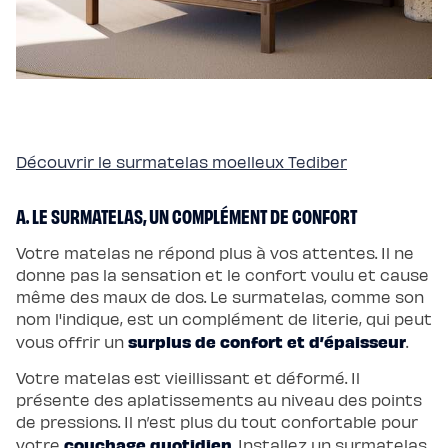
scandi
Lit
coffre
Lit
en
bois
Lit
électrique
Lit
boxspring
Couettes
Découvrir le surmatelas moelleux Tediber
et
oreillers
Couettes
et
A. LE SURMATELAS, UN COMPLÉMENT DE CONFORT
oreillers
Oreiller
incroyable
Votre matelas ne répond plus à vos attentes. Il ne
Oreiller
donne pas la sensation et le confort voulu et cause
universel
Traversin
même des maux de dos. Le surmatelas, comme son
Couette
nom l'indique, est un complément de literie, qui peut
tempérée
Couette
surplus de confort et d’épaisseur
vous offrir un
.
tempérée
Plus
Couette
Votre matelas est vieillissant et déformé. Il
légère
présente des aplatissements au niveau des points
Couette
légère
de pressions. Il n’est plus du tout confortable pour
Plus
couchage quotidien
votre
. Installez un surmatelas.
Couette