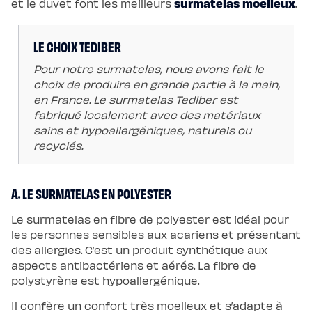
surmatelas moelleux
et le duvet font les meilleurs
.
enfant
Matelas
Matelas
bébé
LE CHOIX TEDIBER
(dès
la
naissance)
Pour notre surmatelas, nous avons fait le
Matelas
choix de produire en grande partie à la main,
enfant
&
en France. Le surmatelas Tediber est
ado
fabriqué localement avec des matériaux
(dès
3
sains et hypoallergéniques, naturels ou
ans)
Lits
recyclés.
Lit
bébé
Lit
à
A. LE SURMATELAS EN POLYESTER
lattes
enfant
Lit
Le surmatelas en fibre de polyester est idéal pour
coffre
enfant
les personnes sensibles aux acariens et présentant
Lit
des allergies. C’est un produit synthétique aux
en
bois
aspects antibactériens et aérés. La fibre de
enfant
polystyrène est hypoallergénique.
Accessoires
de
literie
Il confère un confort très moelleux et s’adapte à
Linges