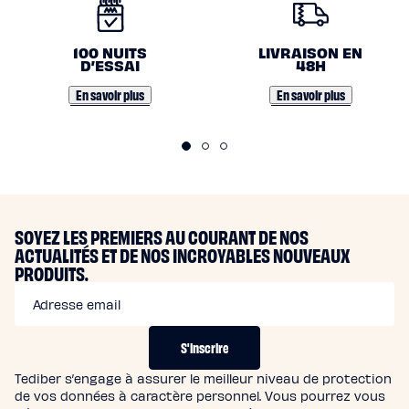
N
O
100 NUITS
LIVRAISON EN
S
D’ESSAI
48H
E
En savoir plus
En savoir plus
N
G
A
G
E
SOYEZ LES PREMIERS AU COURANT DE NOS
ACTUALITÉS ET DE NOS INCROYABLES NOUVEAUX
M
PRODUITS.
E
Adresse email
N
T
S'inscrire
S
Tediber s’engage à assurer le meilleur niveau de protection
de vos données à caractère personnel. Vous pourrez vous