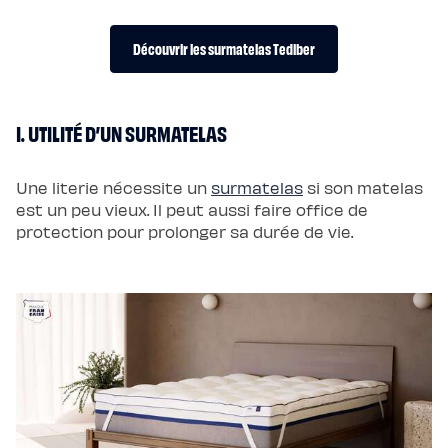
Pack
Lit
5
Découvrir les surmatelas Tediber
Étoiles
Pack
Lit
Coffre
5
Étoiles
I. UTILITÉ D’UN SURMATELAS
Sommiers
Sommier
à
lattes
Une literie nécessite un
surmatelas
si son matelas
Sommier
tapissier
est un peu vieux. Il peut aussi faire office de
Sommier
protection pour prolonger sa durée de vie.
coffre
Sommier
boxspring
Sommier
en
bois
Sommier
électrique
Lits
et
têtes
de
lit
Lit
tapissier
Lit