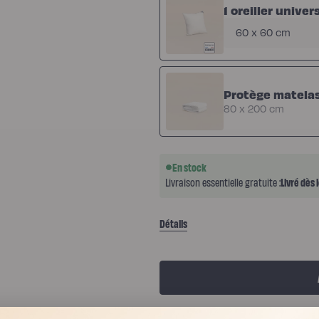
Choisissez
1 oreiller univer
la taille
60 x 60 cm
Protège matela
80 x 200 cm
En stock
Livraison essentielle
gratuite :
Livré dès 
Détails