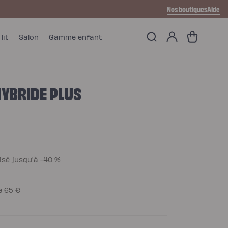
Nos boutiques
Aide
Mon
Panier
lit
Salon
Gamme enfant
compte
 HYBRIDE PLUS
isé jusqu'à -40 %
de 65 €