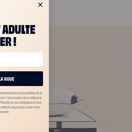
T ADULTE
ER !
LA ROUE
 communications personnalisées de la
scrire à tout moment.
Nous utilisons le
’efficacité de nos campagnes et vous
d’intérêt. Vous pouvez retirer votre
moment.