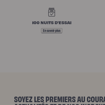
de
lit
N
O
100 NUITS D'ESSAI
S
En savoir plus
E
N
G
A
G
SOYEZ LES PREMIERS AU COUR
E