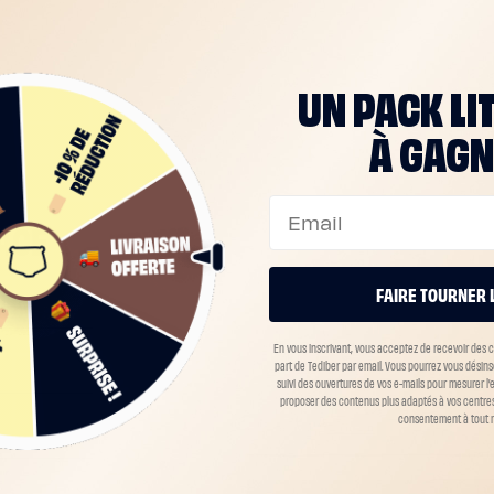
UN PACK LI
À GAGN
Email
LACE
FAIRE TOURNER 
En vous inscrivant, vous acceptez de recevoir des
part de Tediber par email. Vous pourrez vous désin
suivi des ouvertures de vos e-mails pour mesurer l
proposer des contenus plus adaptés à vos centres 
consentement à tout 