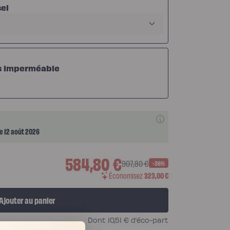
sel
s imperméable
le 12 août 2026
584,80 €
907,80 €
-36%
Économisez
323,00 €
Ajouter au panier
Dont
10,51 €
d’éco-part