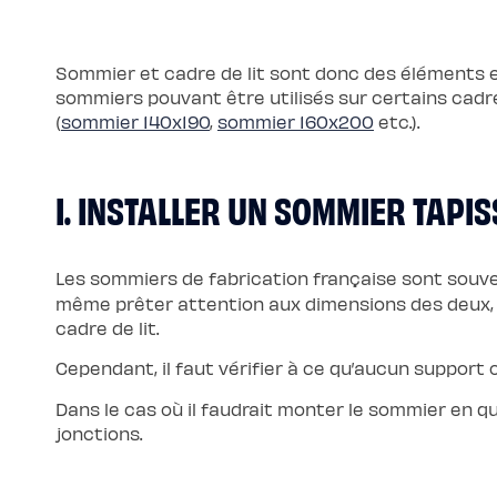
Pack
Lit
5
Étoiles
Sommier et cadre de lit sont donc des éléments ess
Pack
Lit
sommiers pouvant être utilisés sur certains cadre
Coffre
(
sommier 140x190
,
sommier 160x200
etc.).
5
Étoiles
Sommiers
Sommier
à
I. INSTALLER UN SOMMIER TAPIS
lattes
Sommier
tapissier
Sommier
coffre
Sommier
Les sommiers de fabrication française sont souv
boxspring
même prêter attention aux dimensions des deux, 
Sommier
en
cadre de lit.
bois
Sommier
Cependant, il faut vérifier à ce qu’aucun support 
électrique
Lits
et
Dans le cas où il faudrait monter le sommier en qu
têtes
de
jonctions.
lit
Lit
tapissier
Lit