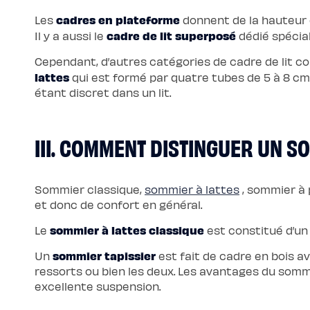
Protections
Protège
cadres en plateforme
Les
donnent de la hauteur 
matelas
cadre de lit superposé
Il y a aussi le
dédié spécia
imperméable
Protège
matelas
Cependant, d’autres catégories de cadre de lit 
molleton
Protège
lattes
qui est formé par quatre tubes de 5 à 8 cm d
oreiller
étant discret dans un lit.
Salon
Canapé
Canapé
d'angle
Canapé-
III. COMMENT DISTINGUER UN S
lit
Module
d'angle
Lot
de
Sommier classique,
sommier à lattes
, sommier à 
coussins
Coloris
et donc de confort en général.
Ecru
Gris
sommier à lattes classique
Le
est constitué d’un 
Nuage
Bleu
Profond
sommier tapissier
Un
est fait de cadre en bois av
Vert
Sauge
ressorts ou bien les deux. Les avantages du somm
Vert
excellente suspension.
Kaki
Terracotta
Gamme