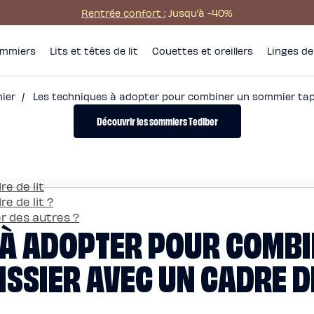
Rentrée confort :
Jusqu’à -40%
mmiers
Lits et têtes de lit
Couettes et oreillers
Linges de 
ier
/
Les techniques à adopter pour combiner un sommier tapis
Découvrir les sommiers Tediber
re de lit
re de lit ?
r des autres ?
 À ADOPTER POUR COMB
ISSIER AVEC UN CADRE DE