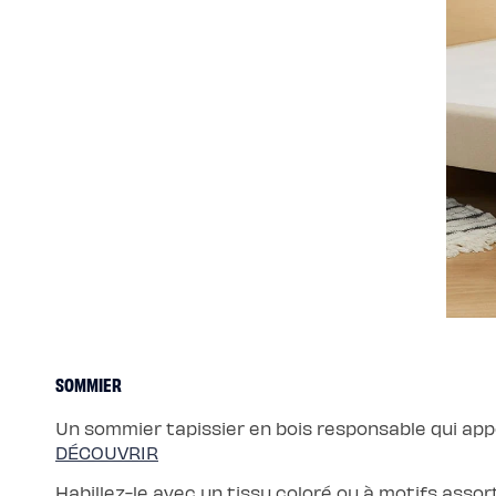
de
lit
SOMMIER
Un sommier tapissier en bois responsable qui ap
DÉCOUVRIR
Habillez-le avec un tissu coloré ou à motifs assort