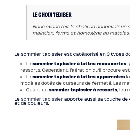
enfant
Matelas
Matelas
LE CHOIX TEDIBER
bébé
(dès
la
Nous avons fait le choix de concevoir un 
naissance)
Matelas
maintien, ferme et homogène au matelas.
enfant
&
ado
(dès
3
Le sommier tapissier est catégorisé en 3 types do
ans)
Lits
sommier tapissier à lattes recouvertes
Le
q
Lit
bébé
ressorts. Cependant, l’aération qu’il procure est
Lit
sommier tapissier à lattes apparentes
à
Le
la
lattes
modèles dotés de curseurs de fermeté. Les mat
enfant
Lit
sommier tapissier à ressorts
Quant au
, les
coffre
enfant
Le
sommier tapissier
apporte aussi sa touche de d
Lit
et de couleurs.
en
bois
enfant
Accessoires
de
literie
Linges