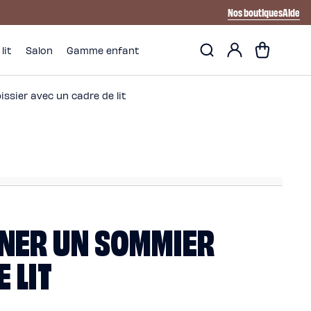
Nos boutiques
Aide
Mon
Panier
lit
Salon
Gamme enfant
compte
sier avec un cadre de lit
INER UN SOMMIER
 LIT