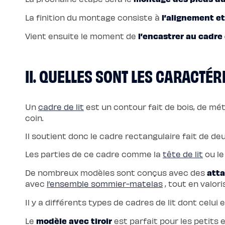
chaude
Protections
l’alignement et
La finition du montage consiste à
Protège
matelas
imperméable
l’encastrer au cadre 
Vient ensuite le moment de
Protège
matelas
molleton
Protège
oreiller
II. QUELLES SONT LES CARACTÉR
Linges
de
lit
Parures
Housses
Un
cadre de lit
est un contour fait de bois, de mét
de
coin.
couette
Taies
d’oreiller
Il soutient donc le cadre rectangulaire fait de de
Draps
Matières
Percale
Les parties de ce cadre comme la
tête de lit
ou le
de
coton
atta
De nombreux modèles sont conçus avec des
Gaze
de
avec
l’ensemble sommier-matelas
, tout en valor
coton
Satin
Il y a différents types de cadres de lit dont celui 
de
coton
Lin
modèle avec tiroir
Le
est parfait pour les petits 
lavé