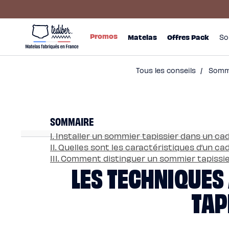
Ignorer et
passer au
contenu
Main
Promos
menu
Matelas
Promos
Matelas
Offres Pack
So
-
Matelas
NO
Hybride
Pack
Matelas
Hybride
Premium
Tous les conseils
/
Somm
Matelas
Hybride
Infinite
Matelas
Signature
Matelas
SOMMAIRE
Grand
Ours
Surmatelas
I. Installer un sommier tapissier dans un cad
universel
II. Quelles sont les caractéristiques d’un cad
Surmatelas
en
III. Comment distinguer un sommier tapissie
LES TECHNIQUES
laine
Offres
Pack
Pack
TAP
Lit
Confort
Pack
Lit
4
Étoiles