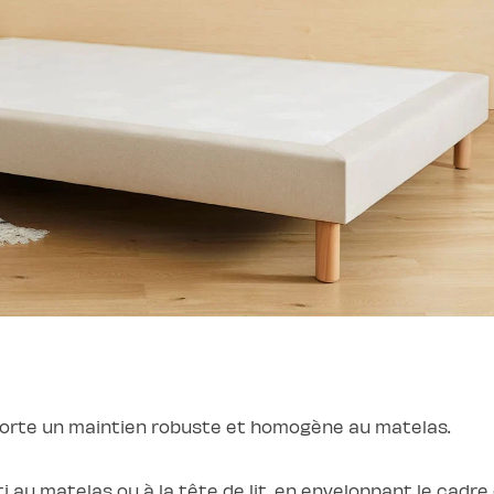
porte un maintien robuste et homogène au matelas.
i au matelas ou à la tête de lit, en enveloppant le cadre